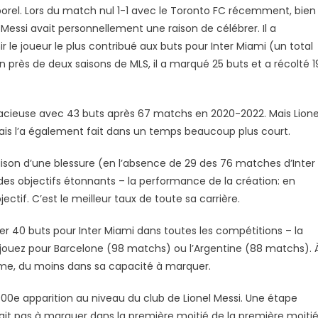
orel. Lors du match nul 1-1 avec le Toronto FC récemment, bien
el Messi avait personnellement une raison de célébrer. Il a
 le joueur le plus contribué aux buts pour Inter Miami (un total
 près de deux saisons de MLS, il a marqué 25 buts et a récolté 1
dacieuse avec 43 buts après 67 matchs en 2020-2022. Mais Lione
is l’a également fait dans un temps beaucoup plus court.
raison d’une blessure (en l’absence de 29 des 76 matches d’Inter
rs des objectifs étonnants – la performance de la création: en
ectif. C’est le meilleur taux de toute sa carrière.
er 40 buts pour Inter Miami dans toutes les compétitions – la
 jouez pour Barcelone (98 matchs) ou l’Argentine (88 matchs). 
rme, du moins dans sa capacité à marquer.
e apparition au niveau du club de Lionel Messi. Une étape
it pas à marquer dans la première moitié de la première moiti