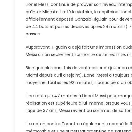
Lionel Messi continue de prouver son niveau intemp
qu’Inter Miami ait raté la victoire, le capitaine Lion
officiellement dépassé Gonzalo Higuain pour devenir
de 44 buts et passes décisives après 29 matchs). En
passes.
Auparavant, Higuain a déjà fait une impression au
Messi a non seulement surmonté cette réussite, ma
Bien que plusieurs fois doivent cesser de jouer en 
Miami depuis qu’il a rejoint), Lionel Messi a toujou
moyenne, toutes les 92 minutes, il participe à un obj
Il ne faut que 47 matchs à Lionel Messi pour marqu
réalisation est supérieure à lui-même lorsque vous
l’âge de 37 ans, Messi revient au sommet de sa fo
Le match contre Toronto a également marqué la 900
mémorable et une superstar argentine ne s’attenda