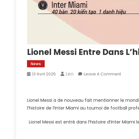
Lionel Messi Entre Dans L’h
News
Leo
On
13 Avril 2025
Leave A Comment
Lionel
Messi
Entre
Lionel Messi a de nouveau fait mentionner le monde
Dans
l’histoire de l’Inter Miami au tournoi de football p
L’histoire
De
Lionel Messi est entré dans l’histoire d’Inter Miami 
L’Inter
Miami