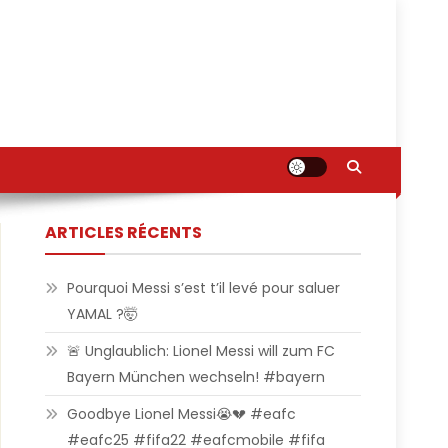
ARTICLES RÉCENTS
Pourquoi Messi s’est t’il levé pour saluer
YAMAL ?🤯
🚨 Unglaublich: Lionel Messi will zum FC
Bayern München wechseln! #bayern
Goodbye Lionel Messi😭💔 #eafc
#eafc25 #fifa22 #eafcmobile #fifa