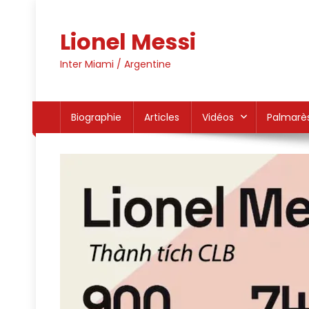
Skip
to
Lionel Messi
content
Inter Miami / Argentine
Biographie
Articles
Vidéos
Palmarè