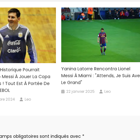
Yanina Latorre Rencontra Lionel
Historique Pourrait
Messi À Miami : "Attends, Je Suis Av
 Messi À Jouer La Copa
Le Grand"
s ! Tout Est À Portée De
EBOL
22 janvier 2025
Leo
re 2024
Leo
amps obligatoires sont indiqués avec
*