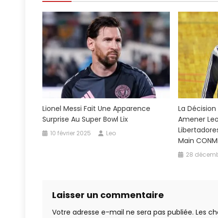
l’article
Lionel Messi Fait Une Apparence
La Décision 
Surprise Au Super Bowl Lix
Amener Leo
Libertadore
10 février 2025
Leo
Main CONM
28 décemb
Laisser un commentaire
Votre adresse e-mail ne sera pas publiée.
Les ch