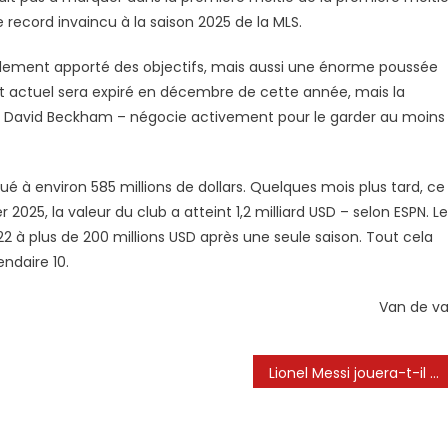
 record invaincu à la saison 2025 de la MLS.
eulement apporté des objectifs, mais aussi une énorme poussée
rat actuel sera expiré en décembre de cette année, mais la
et David Beckham – négocie activement pour le garder au moins
alué à environ 585 millions de dollars. Quelques mois plus tard, ce
r 2025, la valeur du club a atteint 1,2 milliard USD – selon ESPN. L
22 à plus de 200 millions USD après une seule saison. Tout cela
ndaire 10.
Van de v
Lionel Messi jouera-t-il ce soir pour Inter Miami vs Chicago Fire dans MLS 2025?