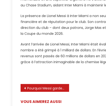
au Chase Stadium, aidant Inter Miami à maintenir le
La présence de Lionel Messi à Inter Miami a non s
financière et de réputation pour le club. Son cont
direction du club – dont deux patrons, Jorge Mas 
la Coupe du monde 2026.
Avant l’arrivée de Lionel Messi, Inter Miami était év
nombre a été grimpé à 1 milliard de dollars. En févrie
revenus sont passés de 60 millions de dollars en 20
grâce à l’attraction inimaginable de la chemise lége
Navigation
Pourquoi Messi garde à distance des fans féminines
de
VOUS AIMEREZ AUSSI