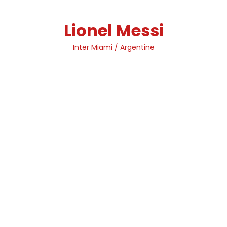
Skip
to
Lionel Messi
content
Inter Miami / Argentine