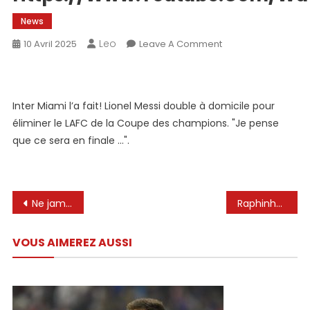
News
Leo
On
10 Avril 2025
Leave A Comment
Https://www.you
Inter Miami l’a fait! Lionel Messi double à domicile pour
éliminer le LAFC de la Coupe des champions. "Je pense
que ce sera en finale …".
Navigation
Ne jamais mettre Lionel Messi! ⚽😱
Raphinha est égal au record de longue date de Lionel Messi en Ligue pour Barcelone
de
VOUS AIMEREZ AUSSI
l’article