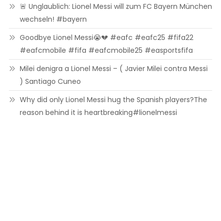
🚨 Unglaublich: Lionel Messi will zum FC Bayern München
wechseln! #bayern
Goodbye Lionel Messi😭💔 #eafc #eafc25 #fifa22
#eafcmobile #fifa #eafcmobile25 #easportsfifa
Milei denigra a Lionel Messi – ( Javier Milei contra Messi
) Santiago Cuneo
Why did only Lionel Messi hug the Spanish players?The
reason behind it is heartbreaking#lionelmessi