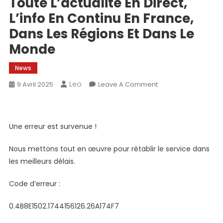
Toute L’actualité En Direct,
L’info En Continu En France,
Dans Les Régions Et Dans Le
Monde
News
Leo
On
9 Avril 2025
Leave A Comment
Toute
L’actualité
En
Une erreur est survenue !
Direct,
L’info
Nous mettons tout en œuvre pour rétablir le service dans
En
les meilleurs délais.
Continu
En
Code d’erreur :
France,
Dans
0.4B8E1502.1744156126.26A174F7
Les
Régions