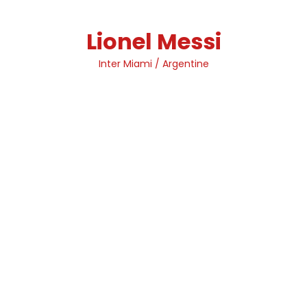
Skip
to
Lionel Messi
content
Inter Miami / Argentine