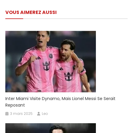
Messi
de
Alors
VOUS AIMEREZ AUSSI
l’article
Qu’inter
Miami
Hold
Manchester
City
…
Inter Miami Visite Dynamo, Mais Lionel Messi Se Serait
Reposant
3 mars 2025
Leo