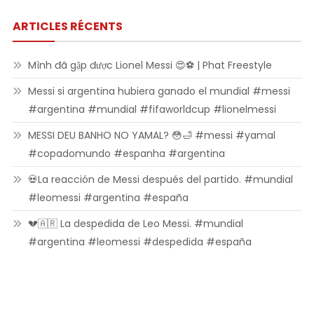
ARTICLES RÉCENTS
Mình đã gặp được Lionel Messi 😍⚽ | Phat Freestyle
Messi si argentina hubiera ganado el mundial #messi
#argentina #mundial #fifaworldcup #lionelmessi
MESSI DEU BANHO NO YAMAL? 😳🛁 #messi #yamal
#copadomundo #espanha #argentina
💀La reacción de Messi después del partido. #mundial
#leomessi #argentina #españa
💔🇦🇷 La despedida de Leo Messi. #mundial
#argentina #leomessi #despedida #españa