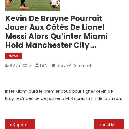
Kevin De Bruyne Pourrait
Jouer Aux Côtés De Lionel
Messi Alors Qu’inter Miami
Hold Manchester City …
News
Leo
On
8 Avril 2025
Leave A Comment
Kevin
De
Bruyne
Inter Miami aura le premier coup pour signer Kevin de
Pourrait
Bruyne s’il décide de passer à MLS après la fin de la saison.
Jouer
Aux
Côtés
De
Navigation
Rapport: Inter Miami veut associer Lionel Messi à un autre vainqueur de la Ligue des champions sous Pep Guardiola
Lionel Messi achète quatre appartements dans la région luxueuse de Miami – le plus haut set à 7,9 millions d’euros
Lionel