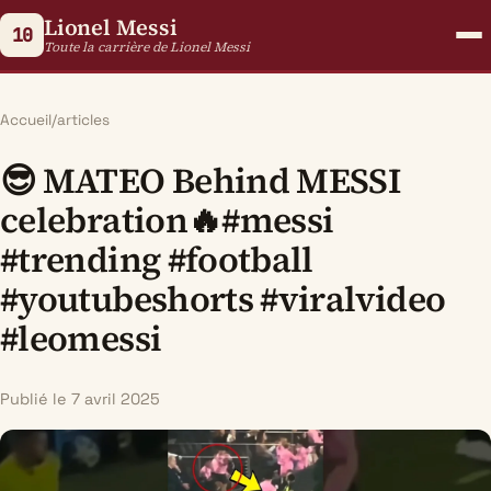
Lionel Messi
10
Toute la carrière de Lionel Messi
Accueil
/
articles
😎 MATEO Behind MESSI
celebration🔥#messi
#trending #football
#youtubeshorts #viralvideo
#leomessi
Publié le 7 avril 2025