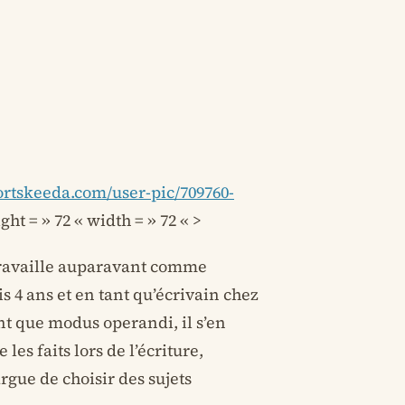
ortskeeda.com/user-pic/709760-
ht = » 72 « width = » 72 « >
 travaille auparavant comme
4 ans et en tant qu’écrivain chez
t que modus operandi, il s’en
les faits lors de l’écriture,
argue de choisir des sujets