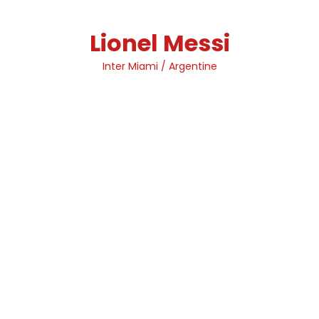
Skip
to
Lionel Messi
content
Inter Miami / Argentine