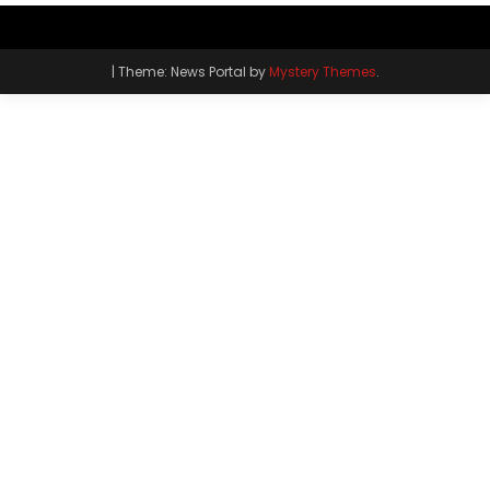
|
Theme: News Portal by
Mystery Themes
.