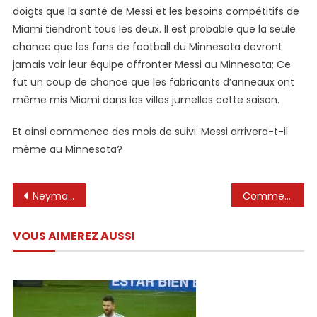
doigts que la santé de Messi et les besoins compétitifs de
Miami tiendront tous les deux. Il est probable que la seule
chance que les fans de football du Minnesota devront
jamais voir leur équipe affronter Messi au Minnesota; Ce
fut un coup de chance que les fabricants d’anneaux ont
même mis Miami dans les villes jumelles cette saison.
Et ainsi commence des mois de suivi: Messi arrivera-t-il
même au Minnesota?
Navigation
Neymar Jr, Cristiano Ronaldo, Leo Messi, Mrbeast 🔥🥰 #football #footballshorts #shorts
Commentaires hilarants TRAIL Funérailles Affiche de la femme ghanéenne avec Lionel Messi, Di Maria comme petits-enfants
de
VOUS AIMEREZ AUSSI
l’article