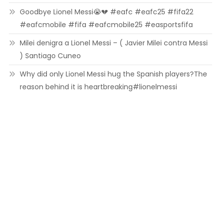
Goodbye Lionel Messi😭💔 #eafc #eafc25 #fifa22
#eafcmobile #fifa #eafcmobile25 #easportsfifa
Milei denigra a Lionel Messi – ( Javier Milei contra Messi
) Santiago Cuneo
Why did only Lionel Messi hug the Spanish players?The
reason behind it is heartbreaking#lionelmessi