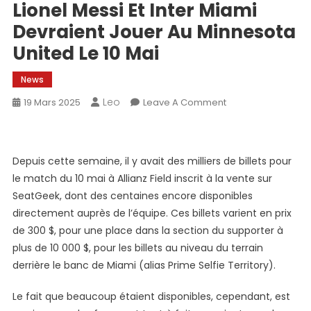
Lionel Messi Et Inter Miami
Devraient Jouer Au Minnesota
United Le 10 Mai
News
Leo
On
19 Mars 2025
Leave A Comment
Lionel
Messi
Et
Depuis cette semaine, il y avait des milliers de billets pour
Inter
le match du 10 mai à Allianz Field inscrit à la vente sur
Miami
SeatGeek, dont des centaines encore disponibles
Devraient
directement auprès de l’équipe. Ces billets varient en prix
Jouer
Au
de 300 $, pour une place dans la section du supporter à
Minnesota
plus de 10 000 $, pour les billets au niveau du terrain
United
derrière le banc de Miami (alias Prime Selfie Territory).
Le
10
Le fait que beaucoup étaient disponibles, cependant, est
Mai