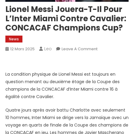
Lionel Messi Jouera-T-Il Pour
L’Inter Miami Contre Cavalier:
CONCACAF Champions Cup?
News
Leo
On
12 Mars 2025
Leave A Comment
Lionel
Messi
Jouera-
La condition physique de Lionel Messi est toujours en
T-
question menant au deuxième étage de la Coupe des
Il
champions de la CONCACAF d’Inter Miami contre 16 à
Pour
égalité contre Cavalier.
L’Inter
Miami
Quatre jours après avoir battu Charlotte avec seulement
Contre
10 hommes, Inter Miami se dirige vers la Jamaïque avec un
Cavalier:
CONCACAF
voyage en quarts de finale de la Coupe des champions de
Champions
la CONCACAF en jeu. Les hommes de Javier Mascherano