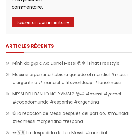
commentaire.
ARTICLES RÉCENTS
Mình đã gặp được Lionel Messi 😍⚽ | Phat Freestyle
Messi si argentina hubiera ganado el mundial #messi
#argentina #mundial #fifaworldcup #lionelmessi
MESSI DEU BANHO NO YAMAL? 😳🛁 #messi #yamal
#copadomundo #espanha #argentina
💀La reacción de Messi después del partido. #mundial
#leomessi #argentina #españa
💔🇦🇷 La despedida de Leo Messi. #mundial