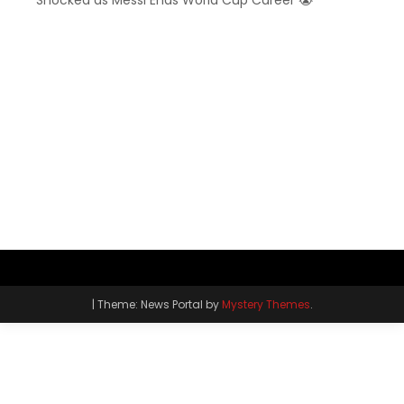
|
Theme: News Portal by
Mystery Themes
.