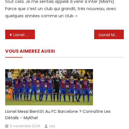
tout cela. Je me sentais appelé à venir à inter [Miami]
Parce que c’est un club qui grandit, très nouveau, avec
quelques années comme un club. »
Navigation
Lionel Messi: Icône argentine ‘n’a pas apprécié le temps au PSG
Lionel Messi en remet une couche sur le PSG
de
VOUS AIMEREZ AUSSI
l’article
Lionel Messi Bientôt Au FC Barcelone ? Connaître Les
Détails – MyKhel
5 novembre 2024
Leo