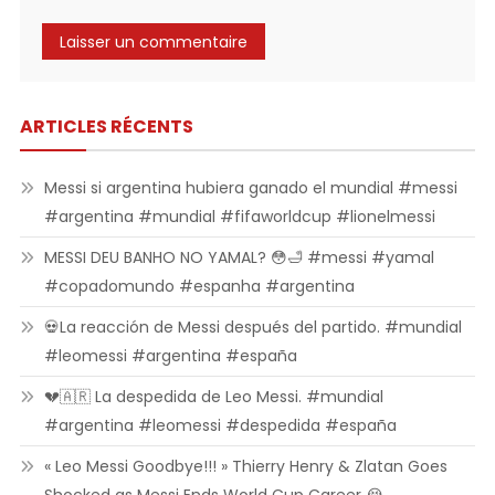
ARTICLES RÉCENTS
Messi si argentina hubiera ganado el mundial #messi
#argentina #mundial #fifaworldcup #lionelmessi
MESSI DEU BANHO NO YAMAL? 😳🛁 #messi #yamal
#copadomundo #espanha #argentina
💀La reacción de Messi después del partido. #mundial
#leomessi #argentina #españa
💔🇦🇷 La despedida de Leo Messi. #mundial
#argentina #leomessi #despedida #españa
« Leo Messi Goodbye!!! » Thierry Henry & Zlatan Goes
Shocked as Messi Ends World Cup Career 😭