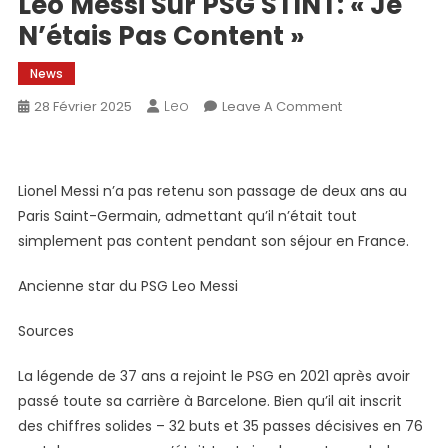
Leo Messi Sur PSG STINT: « Je
N’étais Pas Content »
News
Leo
On
28 Février 2025
Leave A Comment
Leo
Messi
Sur
Lionel Messi n’a pas retenu son passage de deux ans au
PSG
Paris Saint-Germain, admettant qu’il n’était tout
STINT:
simplement pas content pendant son séjour en France.
« Je
N’étais
Ancienne star du PSG Leo Messi
Pas
Content »
Sources
La légende de 37 ans a rejoint le PSG en 2021 après avoir
passé toute sa carrière à Barcelone. Bien qu’il ait inscrit
des chiffres solides – 32 buts et 35 passes décisives en 76