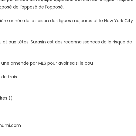
’opposé de l’opposé de l’opposé.
de
mière année de la saison des ligues majeures et le New York City
ou et aux têtes. Surasin est des reconnaissances de la risque de
aîneur
ipe
à une amende par MLS pour avoir saisi le cou
sé
de frais …
res ()
bhumi.com