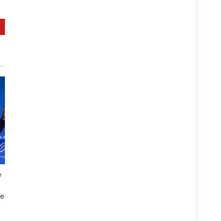
e
De
e