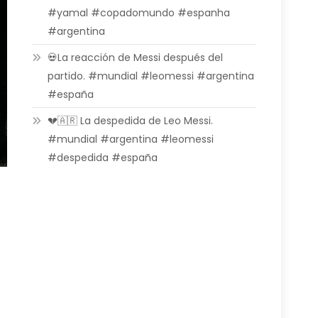
#yamal #copadomundo #espanha
#argentina
💀La reacción de Messi después del
partido. #mundial #leomessi #argentina
#españa
💔🇦🇷 La despedida de Leo Messi.
#mundial #argentina #leomessi
#despedida #españa