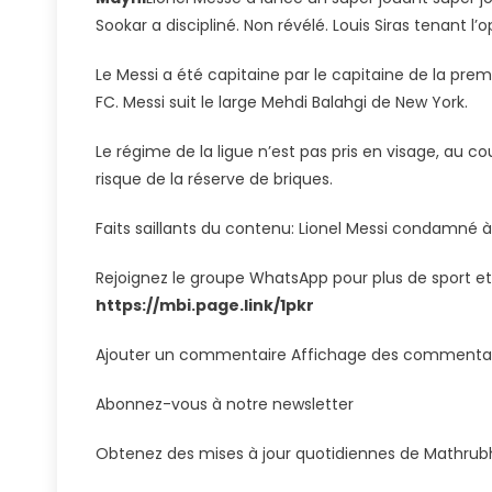
À
Sookar a discipliné. Non révélé. Louis Siras tenant l
Une
Amen
Le Messi a été capitaine par le capitaine de la pre
Du
FC. Messi suit le large Mehdi Balahgi de New York.
Cou
De
Le régime de la ligue n’est pas pris en visage, au c
L’entr
risque de la réserve de briques.
De
L’équ
Faits saillants du contenu: Lionel Messi condamné 
Oppo
Rejoignez le groupe WhatsApp pour plus de sport et 
https://mbi.page.link/1pkr
Ajouter un commentaire Affichage des commentai
Abonnez-vous à notre newsletter
Obtenez des mises à jour quotidiennes de Mathru