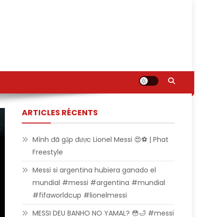
ARTICLES RÉCENTS
Mình đã gặp được Lionel Messi 😍⚽ | Phat
Freestyle
Messi si argentina hubiera ganado el
mundial #messi #argentina #mundial
#fifaworldcup #lionelmessi
MESSI DEU BANHO NO YAMAL? 😳🛁 #messi