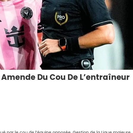
 Amende Du Cou De L’entraîneur
c
amné
oué par le cou de l’équipe opposée. Gestion de la Ligue majeure