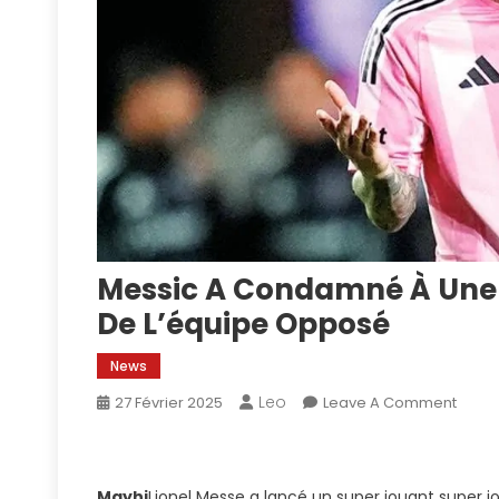
Messic A Condamné À Une
De L’équipe Opposé
News
Leo
On
27 Février 2025
Leave A Comment
Messi
A
Cond
Mayhi
Lionel Messe a lancé un super jouant super j