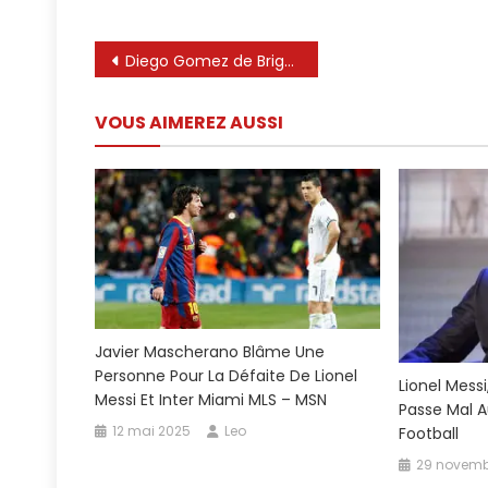
Navigation
Diego Gomez de Brighton révèle l’influence de Lionel Messi
de
VOUS AIMEREZ AUSSI
l’article
Javier Mascherano Blâme Une
Personne Pour La Défaite De Lionel
Lionel Mess
Messi Et Inter Miami MLS – MSN
Passe Mal A
12 mai 2025
Leo
Football
29 novemb