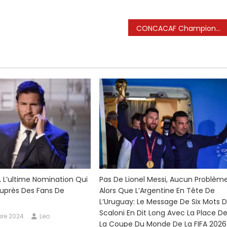
CONCACAF Champions Cup 2025 Bracket: horaire, format expliqué comme Lionel Messi, Inter Miami Viser le trophée continental
i, L’ultime Nomination Qui
Pas De Lionel Messi, Aucun Problèm
uprès Des Fans De
Alors Que L’Argentine En Tête De
L’Uruguay: Le Message De Six Mots 
Scaloni En Dit Long Avec La Place D
re 2024
Leo
La Coupe Du Monde De La FIFA 2026