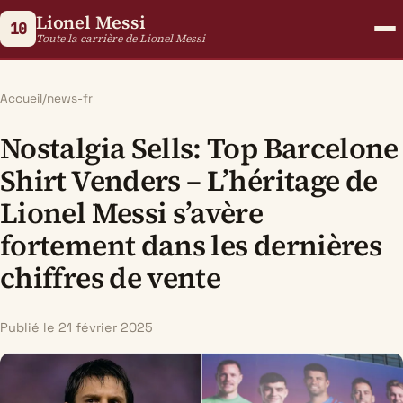
Lionel Messi
10
Toute la carrière de Lionel Messi
Accueil
/
news-fr
Nostalgia Sells: Top Barcelone
Shirt Venders – L’héritage de
Lionel Messi s’avère
fortement dans les dernières
chiffres de vente
Publié le 21 février 2025