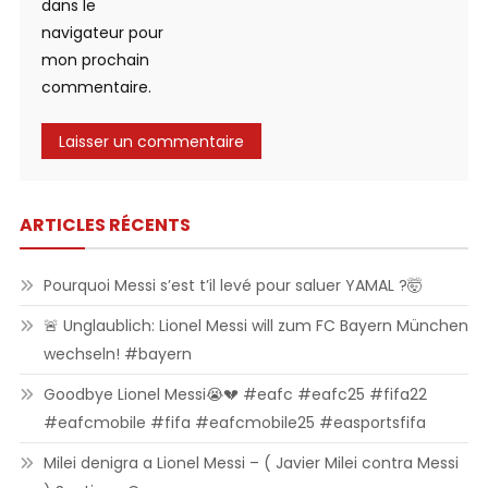
dans le
navigateur pour
mon prochain
commentaire.
ARTICLES RÉCENTS
Pourquoi Messi s’est t’il levé pour saluer YAMAL ?🤯
🚨 Unglaublich: Lionel Messi will zum FC Bayern München
wechseln! #bayern
Goodbye Lionel Messi😭💔 #eafc #eafc25 #fifa22
#eafcmobile #fifa #eafcmobile25 #easportsfifa
Milei denigra a Lionel Messi – ( Javier Milei contra Messi