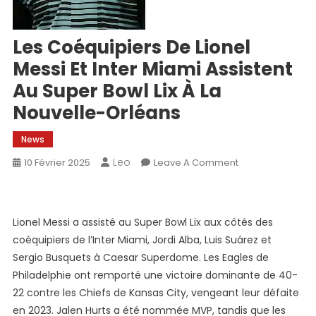
Les Coéquipiers De Lionel
Messi Et Inter Miami Assistent
Au Super Bowl Lix À La
Nouvelle-Orléans
News
Leo
On
10 Février 2025
Leave A Comment
Les
Coéquipiers
De
Lionel Messi a assisté au Super Bowl Lix aux côtés des
Lionel
coéquipiers de l’Inter Miami, Jordi Alba, Luis Suárez et
Messi
Sergio Busquets à Caesar Superdome. Les Eagles de
Et
Philadelphie ont remporté une victoire dominante de 40-
Inter
Miami
22 contre les Chiefs de Kansas City, vengeant leur défaite
Assistent
en 2023. Jalen Hurts a été nommée MVP, tandis que les