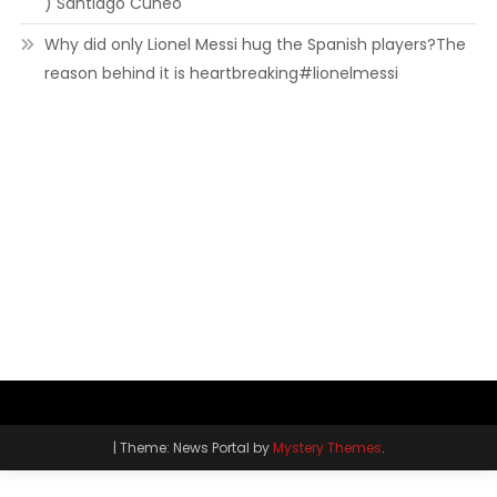
) Santiago Cuneo
Why did only Lionel Messi hug the Spanish players?The
reason behind it is heartbreaking#lionelmessi
|
Theme: News Portal by
Mystery Themes
.