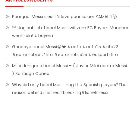
Pourquoi Messi s’est t’il levé pour saluer YAMAL ?🤯
🚨 Unglaublich: Lionel Messi will zum FC Bayern München
wechseln! #bayern
Goodbye Lionel Messi😭💔 #eafc #eafc25 #fifa22
#eafcmobile #fifa #eafcmobile25 #easportsfifa
Milei denigra a Lionel Messi – ( Javier Milei contra Messi
) Santiago Cuneo
Why did only Lionel Messi hug the Spanish players?The
reason behind it is heartbreaking#lionelmessi