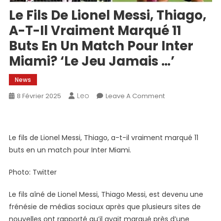
Le Fils De Lionel Messi, Thiago,
A-T-Il Vraiment Marqué 11
Buts En Un Match Pour Inter
Miami? ‘Le Jeu Jamais …’
News
Leo
On
8 Février 2025
Leave A Comment
Le
Fils
De
Le fils de Lionel Messi, Thiago, a-t-il vraiment marqué 11
Lionel
buts en un match pour Inter Miami.
Messi,
Thiago,
Photo: Twitter
A-
T-
Le fils aîné de Lionel Messi, Thiago Messi, est devenu une
Il
frénésie de médias sociaux après que plusieurs sites de
Vraiment
nouvelles ont rapporté qu’il avait marqué près d’une
Marqué