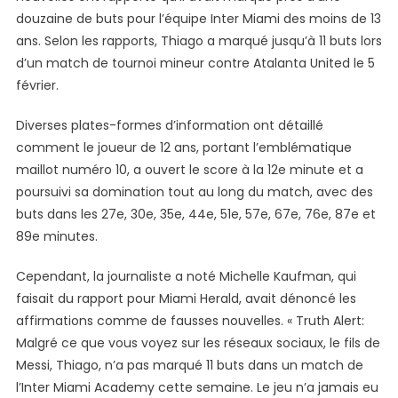
douzaine de buts pour l’équipe Inter Miami des moins de 13
11
Buts
ans. Selon les rapports, Thiago a marqué jusqu’à 11 buts lors
En
d’un match de tournoi mineur contre Atalanta United le 5
Un
février.
Match
Pour
Diverses plates-formes d’information ont détaillé
Inter
comment le joueur de 12 ans, portant l’emblématique
Miami?
maillot numéro 10, a ouvert le score à la 12e minute et a
‘Le
poursuivi sa domination tout au long du match, avec des
Jeu
buts dans les 27e, 30e, 35e, 44e, 51e, 57e, 67e, 76e, 87e et
Jamais
89e minutes.
…’
Cependant, la journaliste a noté Michelle Kaufman, qui
faisait du rapport pour Miami Herald, avait dénoncé les
affirmations comme de fausses nouvelles. « Truth Alert:
Malgré ce que vous voyez sur les réseaux sociaux, le fils de
Messi, Thiago, n’a pas marqué 11 buts dans un match de
l’Inter Miami Academy cette semaine. Le jeu n’a jamais eu