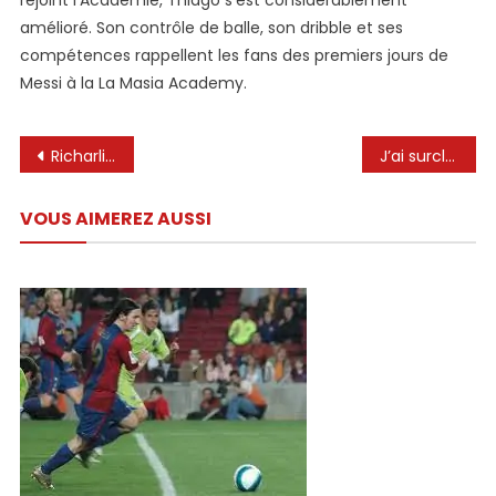
rejoint l’Académie, Thiago s’est considérablement
amélioré. Son contrôle de balle, son dribble et ses
compétences rappellent les fans des premiers jours de
Messi à la La Masia Academy.
Navigation
Richarlison, Virgil Van Dijk, Leo Messi, Ronaldo, Dani Alves 🤯🔥 #shorts #football #Ronaldo
J’ai surclassé Lionel Messi – mais j’ai été qualifié de « signature douteuse » par le propriétaire du club après la défaite record
de
VOUS AIMEREZ AUSSI
l’article