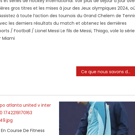
 et séries de hockey international. Voir plus de séjour à jour av
nières gros titres et les mises à jour des Jeux olympiques 2024, o
s. Assistez à toute l’action des tournois du Grand Chelem de Tenni
avec les derniers résultats du match et obtenez les dernières
rts / Football / Lionel Messi Le fils de Messi, Thiago, vole la série
r Miami
Ce que nous savons de l’apparence possible du Super Bowl de Lionel Messi – Footboom1.com
i En Course De Fitness