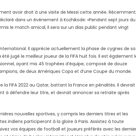
les
ement avoir droit à une visite de Messi cette année. Récemment
 déclaré dans un événement à Kozhikode: «Pendant sept jours du
l
mis le match amical, il sera sur un dias public pendant vingt
i international. Il apprécie actuellement la phase de cygnes de sa
 été jugé le meilleur joueur de la FIFA huit fois. Il est également l
fessionnel, ayant mis 45 trophées d’équipe, composé de douze
e champions, de deux Amériques Copa et d’une Coupe du monde.
la FIFA 2022 au Qatar, battant la France en pénalités. Il devrait
ont à défendre leur titre, et devrait annoncer sa retraite après
ères nouvelles sportives, y compris les derniers titres et les
s indiens participeront à la gloire à Paris. Assistez à toute
ivez vos équipes de football et joueurs préférés avec les dernie