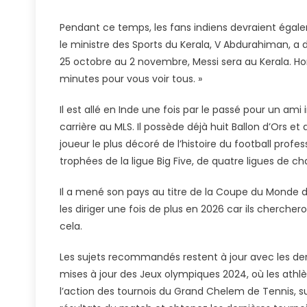
|
Nouvel
Pendant ce temps, les fans indiens devraient égal
De
le ministre des Sports du Kerala, V Abdurahiman, a
Footbal
25 octobre au 2 novembre, Messi sera au Kerala. Hor
minutes pour vous voir tous. »
Il est allé en Inde une fois par le passé pour un am
carrière au MLS. Il possède déjà huit Ballon d’Ors et a
joueur le plus décoré de l’histoire du football pro
trophées de la ligue Big Five, de quatre ligues d
Il a mené son pays au titre de la Coupe du Monde de 
les diriger une fois de plus en 2026 car ils chercher
cela.
Les sujets recommandés restent à jour avec les derni
mises à jour des Jeux olympiques 2024, où les athlète
l’action des tournois du Grand Chelem de Tennis, su