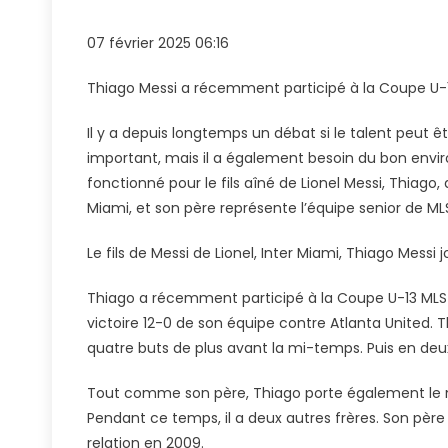
Fils
De
07 février 2025 06:16
Lionel
Messi,
Thiago Messi a récemment participé à la Coupe U-13
Thiago
Vole
Il y a depuis longtemps un débat si le talent peut 
Le
important, mais il a également besoin du bon envir
Specta
fonctionné pour le fils aîné de Lionel Messi, Thiago, q
Avec
Miami, et son père représente l’équipe senior de ML
11
Buts
Le fils de Messi de Lionel, Inter Miami, Thiago Mess
En
Match
Thiago a récemment participé à la Coupe U-13 MLS e
U-
victoire 12-0 de son équipe contre Atlanta United.
13
quatre buts de plus avant la mi-temps. Puis en deux
MLS
Cup
Tout comme son père, Thiago porte également le no
Pour
Pendant ce temps, il a deux autres frères. Son pè
Inter
Miami
relation en 2009.