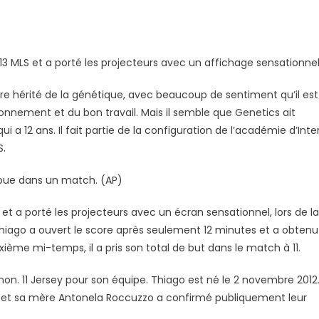
 MLS et a porté les projecteurs avec un affichage sensationnel
,
être hérité de la génétique, avec beaucoup de sentiment qu’il est
onnement et du bon travail. Mais il semble que Genetics ait
cle
ui a 12 ans. Il fait partie de la configuration de l’académie d’Inte
S.
i joue dans un match. (AP)
t a porté les projecteurs avec un écran sensationnel, lors de la
 Thiago a ouvert le score après seulement 12 minutes et a obtenu
ième mi-temps, il a pris son total de but dans le match à 11.
n. 11 Jersey pour son équipe. Thiago est né le 2 novembre 2012
re et sa mère Antonela Roccuzzo a confirmé publiquement leur