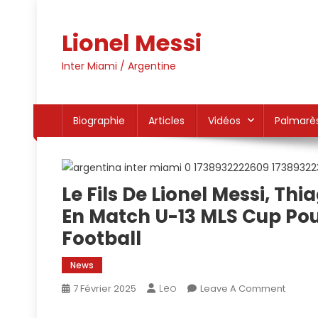
Skip
to
Lionel Messi
content
Inter Miami / Argentine
Biographie
Articles
Vidéos
Palmarè
Le Fils De Lionel Messi, Thi
En Match U-13 MLS Cup Pour
Football
News
Leo
On
7 Février 2025
Leave A Comment
Le