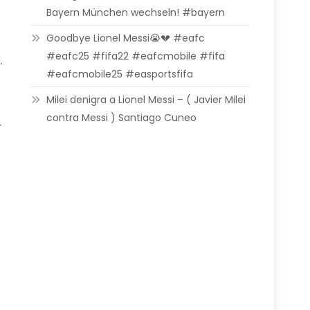
Bayern München wechseln! #bayern
Goodbye Lionel Messi😭💔 #eafc
#eafc25 #fifa22 #eafcmobile #fifa
.
#eafcmobile25 #easportsfifa
Milei denigra a Lionel Messi – ( Javier Milei
contra Messi ) Santiago Cuneo
r
.