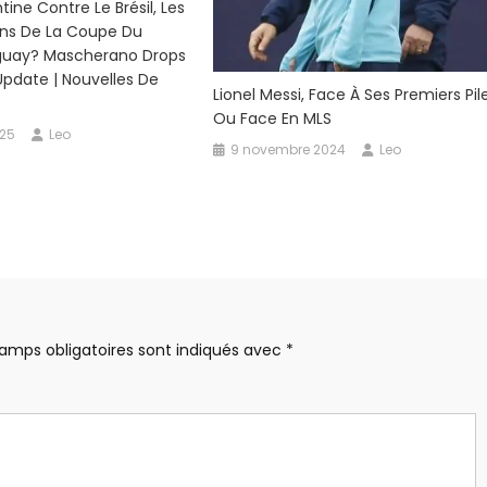
tine Contre Le Brésil, Les
ons De La Coupe Du
uay? Mascherano Drops
pdate | Nouvelles De
Lionel Messi, Face À Ses Premiers Pil
Ou Face En MLS
025
Leo
9 novembre 2024
Leo
amps obligatoires sont indiqués avec
*