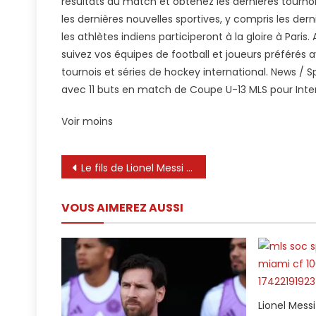
résultats du match et obtenez les dernières tournois
les dernières nouvelles sportives, y compris les der
les athlètes indiens participeront à la gloire à Pari
suivez vos équipes de football et joueurs préférés 
tournois et séries de hockey international. News / Spo
avec 11 buts en match de Coupe U-13 MLS pour Inte
Voir moins
Navigation
Le fils de Lionel Messi a été surpris de marquer 11 buts dans un match
de
VOUS AIMEREZ AUSSI
l’article
Lionel Mess