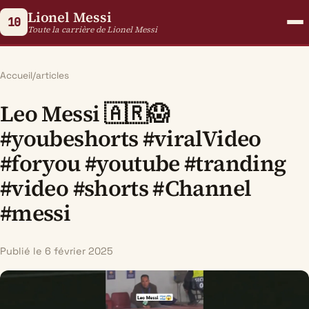
Lionel Messi
10
Toute la carrière de Lionel Messi
Accueil
/
articles
Leo Messi 🇦🇷😱
#youbeshorts #viralVideo
#foryou #youtube #tranding
#video #shorts #Channel
#messi
Publié le 6 février 2025