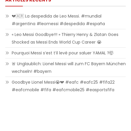
💔🇦🇷 La despedida de Leo Messi. #mundial
#argentina #leomessi #despedida #españa
« Leo Messi Goodbye!!! » Thierry Henry & Zlatan Goes
Shocked as Messi Ends World Cup Career 😭
Pourquoi Messi s’est t’il levé pour saluer YAMAL ?🤯
🚨 Unglaublich: Lionel Messi will zum FC Bayern München
wechseln! #bayern
Goodbye Lionel Messi😭💔 #eafc #eafc25 #fifa22
#eafcmobile #fifa #eafcmobile25 #easportsfifa