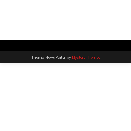
|
Theme: News Portal by
Mystery Themes
.