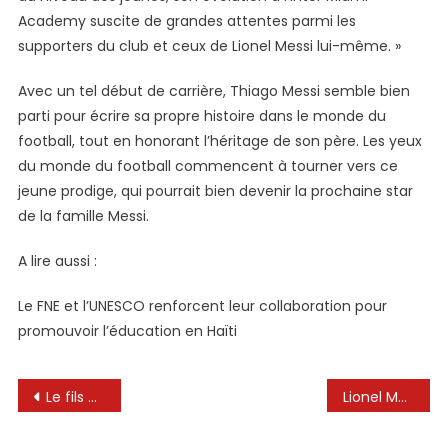
Academy suscite de grandes attentes parmi les
supporters du club et ceux de Lionel Messi lui-même. »
Avec un tel début de carrière, Thiago Messi semble bien
parti pour écrire sa propre histoire dans le monde du
football, tout en honorant l’héritage de son père. Les yeux
du monde du football commencent à tourner vers ce
jeune prodige, qui pourrait bien devenir la prochaine star
de la famille Messi.
A lire aussi :
Le FNE et l’UNESCO renforcent leur collaboration pour
promouvoir l’éducation en Haïti
Navigation
Le fils de Lionel Messi fait l’histoire pour l’Inter Miami U-13
Lionel Messi jouera-t-il pour Inter Miami contre Olimpia?
de