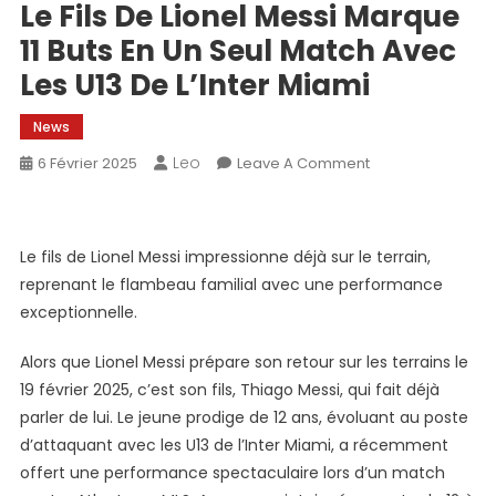
Le Fils De Lionel Messi Marque
11 Buts En Un Seul Match Avec
Les U13 De L’Inter Miami
News
Leo
On
6 Février 2025
Leave A Comment
Le
Fils
De
Le fils de Lionel Messi impressionne déjà sur le terrain,
Lionel
reprenant le flambeau familial avec une performance
Messi
exceptionnelle.
Marque
11
Alors que Lionel Messi prépare son retour sur les terrains le
Buts
19 février 2025, c’est son fils, Thiago Messi, qui fait déjà
En
parler de lui. Le jeune prodige de 12 ans, évoluant au poste
Un
Seul
d’attaquant avec les U13 de l’Inter Miami, a récemment
Match
offert une performance spectaculaire lors d’un match
Avec