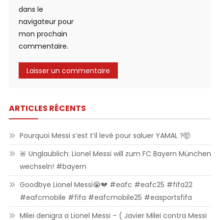
dans le
navigateur pour
mon prochain
commentaire.
ARTICLES RÉCENTS
Pourquoi Messi s’est t’il levé pour saluer YAMAL ?🤯
🚨 Unglaublich: Lionel Messi will zum FC Bayern München
wechseln! #bayern
Goodbye Lionel Messi😭💔 #eafc #eafc25 #fifa22
#eafcmobile #fifa #eafcmobile25 #easportsfifa
Milei denigra a Lionel Messi – ( Javier Milei contra Messi