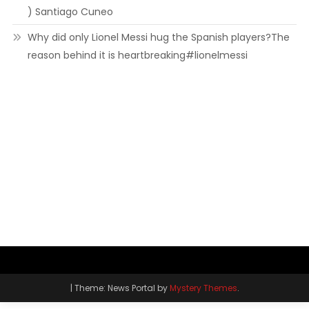
) Santiago Cuneo
Why did only Lionel Messi hug the Spanish players?The
reason behind it is heartbreaking#lionelmessi
|
Theme: News Portal by
Mystery Themes
.