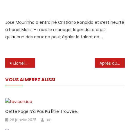
J’ai
Réussi
Cristiano
Jose Mourinho a entraîné Cristiano Ronaldo et s’est heurté
Ronaldo
à Lionel Messi – mais le manager légendaire croit
–
Mais
qu’aucun des deux ne peut égaler le talent de …
Ni
Lui
Ni
Navigation
Lionel
Lionel Messi. Son ancien casier vendu plus de 350 000€ !
Après que Cristiano Ronaldo se déclare « footballeur le plus complet » de tous les temps, l’ancien coéquipier de Lionel Messi répond – Firstpost
Messi
de
Ne
VOUS AIMEREZ AUSSI
l’article
Sont
Plus
Grands
De
Tous
Cette Page N’a Pas Pu Être Trouvée.
Les
26 janvier 2025
Leo
Temps