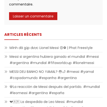
commentaire.
ARTICLES RÉCENTS
Mình đã gặp được Lionel Messi 😍⚽ | Phat Freestyle
Messi si argentina hubiera ganado el mundial #messi
#argentina #mundial #fifaworldcup #lionelmessi
MESSI DEU BANHO NO YAMAL? 😳🛁 #messi #yamal
#copadomundo #espanha #argentina
💀La reacción de Messi después del partido. #mundial
#leomessi #argentina #españa
💔🇦🇷 La despedida de Leo Messi. #mundial