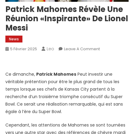
Patrick Mahomes Révèle Une
Réunion «inspirante» De Lionel
Messi
News
Leo
On
5 Février 2025
Leave A Comment
Patrick
Mahomes
Révèle
Ce dimanche,
Patrick Mahomes
Peut investir une
Une
véritable prétention pour être le plus grand de tous les
Réunion
temps lorsque ses chefs de Kansas City partent à la
«inspirante»
recherche d’un troisième triomphe consécutif du Super
De
Lionel
Bowl. Ce serait une réalisation remarquable, qui est sans
Messi
égale à l’ère du Super Bowl.
Cependant, les attentions de Mahomes se sont tournées
vers une autre star avec des références de chèvre mardi