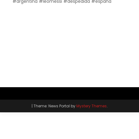
#argentina #leomessi #despedida #españa
|
Theme: News Portal by
Mystery Themes
.