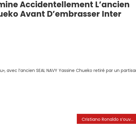
imine Accidentellement L’ancien
ueko Avant D’embrasser Inter
cu», avec l’ancien SEAL NAVY Yassine Chueko retiré par un partis
ment
Cristiano Ronaldo s’ouvre sur la relation avec Leo Messi; Comparaisons avec Pelé, Maradona et plus