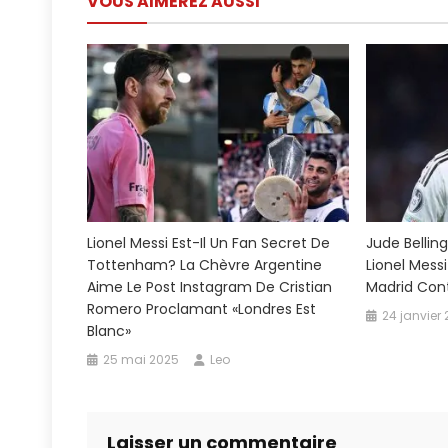
VOUS AIMEREZ AUSSI
l’article
Pitch
Invade
Élimine
Accide
L’anci
Sceau
De
Navy
Yassin
Chuek
Lionel Messi Est-Il Un Fan Secret De
Jude Bellin
Avant
Tottenham? La Chèvre Argentine
Lionel Mess
D’emb
Aime Le Post Instagram De Cristian
Madrid Cont
Inter
Romero Proclamant «Londres Est
24 janvier
Miami
Blanc»
Supers
25 mai 2025
Leo
Laisser un commentaire