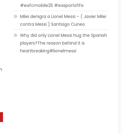
#eafcmobile25 #easportsfifa
Milei denigra a Lionel Messi – ( Javier Milei
contra Messi ) Santiago Cuneo
Why did only Lionel Messi hug the Spanish
players?The reason behind it is
heartbreaking#lionelmessi
an