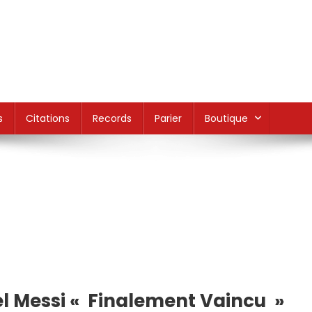
s
Citations
Records
Parier
Boutique
el Messi « Finalement Vaincu »