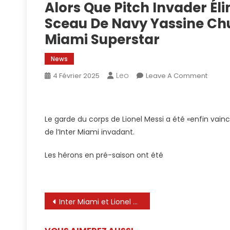
Alors Que Pitch Invader Él
Sceau De Navy Yassine Ch
Miami Superstar
News
Leo
On
4 Février 2025
Leave A Comment
Le
Garde
Du
Le garde du corps de Lionel Messi a été «enfin vain
Corps
de l’Inter Miami invadant.
De
Lionel
Les hérons en pré-saison ont été
Messi
«
Finale
Vaincu
Navigation
Inter Miami et Lionel Messi veulent surprendre
»
de
Alors
Que