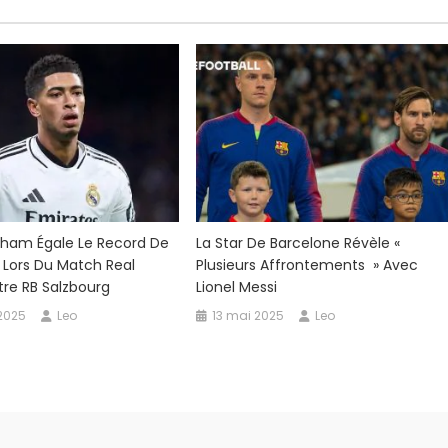
r
ntellement
en
e
o
gham Égale Le Record De
La Star De Barcelone Révèle «
i Lors Du Match Real
Plusieurs Affrontements » Avec
rasser
re RB Salzbourg
Lionel Messi
 2025
Leo
13 mai 2025
Leo
tar