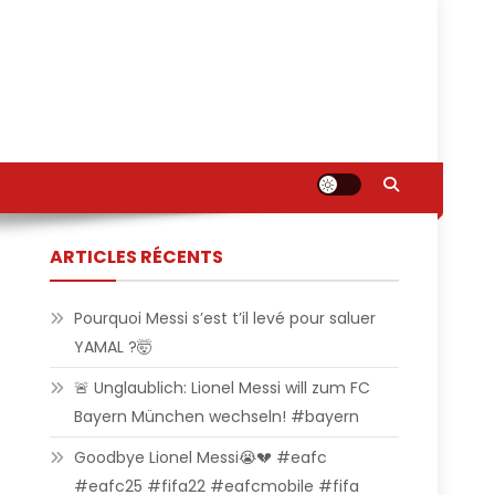
ARTICLES RÉCENTS
Pourquoi Messi s’est t’il levé pour saluer
YAMAL ?🤯
🚨 Unglaublich: Lionel Messi will zum FC
Bayern München wechseln! #bayern
Goodbye Lionel Messi😭💔 #eafc
#eafc25 #fifa22 #eafcmobile #fifa