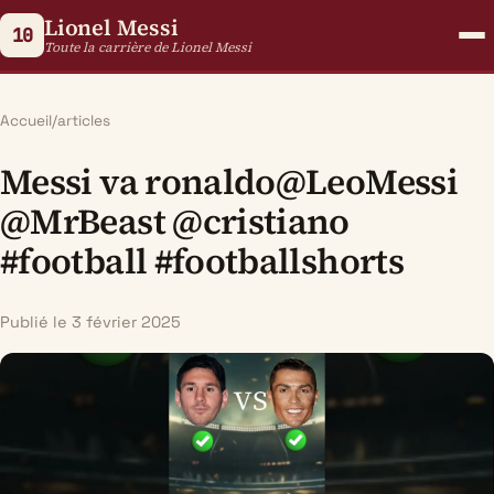
Lionel Messi
10
Toute la carrière de Lionel Messi
Accueil
/
articles
Messi va ronaldo@LeoMessi
@MrBeast @cristiano
#football #footballshorts
Publié le 3 février 2025