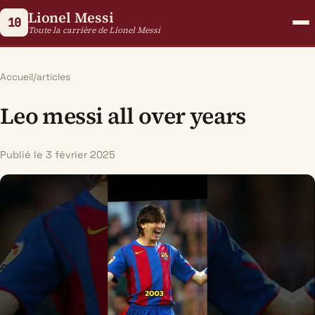
Lionel Messi
10
Toute la carrière de Lionel Messi
Accueil
/
articles
Leo messi all over years
Publié le 3 février 2025