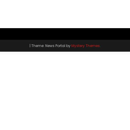
|
Theme: News Portal by
Mystery Themes
.