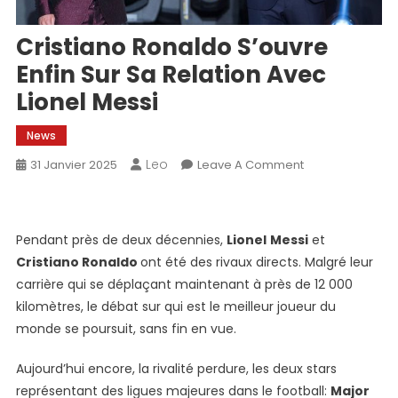
Cristiano Ronaldo S’ouvre
Enfin Sur Sa Relation Avec
Lionel Messi
News
Leo
On
31 Janvier 2025
Leave A Comment
Cristiano
Ronaldo
S’ouvre
Pendant près de deux décennies,
Lionel
Messi
et
Enfin
Cristiano Ronaldo
ont été des rivaux directs. Malgré leur
Sur
carrière qui se déplaçant maintenant à près de 12 000
Sa
kilomètres, le débat sur qui est le meilleur joueur du
Relation
Avec
monde se poursuit, sans fin en vue.
Lionel
Aujourd’hui encore, la rivalité perdure, les deux stars
Messi
représentant des ligues majeures dans le football:
Major