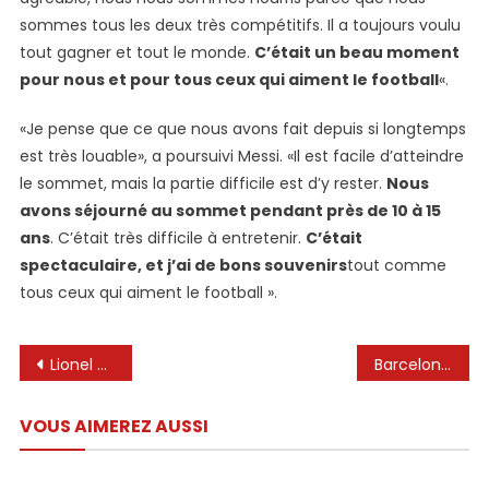
sommes tous les deux très compétitifs. Il a toujours voulu
tout gagner et tout le monde.
C’était un beau moment
pour nous et pour tous ceux qui aiment le football
«.
«Je pense que ce que nous avons fait depuis si longtemps
est très louable», a poursuivi Messi. «Il est facile d’atteindre
le sommet, mais la partie difficile est d’y rester.
Nous
avons séjourné au sommet pendant près de 10 à 15
ans
. C’était très difficile à entretenir.
C’était
spectaculaire, et j’ai de bons souvenirs
tout comme
tous ceux qui aiment le football ».
Navigation
Lionel Scaloni discute de l’apparition possible de la Coupe du monde en 2026 de Lionel Messi avec l’Argentine
Barcelone Star Leading Lionel Messi & Neymar dans les statistiques UCL
de
VOUS AIMEREZ AUSSI
l’article