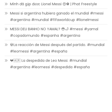
Mình đã gặp được Lionel Messi 😍⚽ | Phat Freestyle
Messi si argentina hubiera ganado el mundial #messi
#argentina #mundial #fifaworldcup #lionelmessi
MESSI DEU BANHO NO YAMAL? 😳🛁 #messi #yamal
#copadomundo #espanha #argentina
💀La reacción de Messi después del partido. #mundial
#leomessi #argentina #españa
💔🇦🇷 La despedida de Leo Messi. #mundial
#argentina #leomessi #despedida #españa