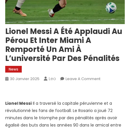
Lionel Messi A Été Applaudi Au
Pérou Et Inter Miami A
Remporté Un Ami À
L’université Par Des Pénalités
News
Leo
On
30 Janvier 2025
Leave A Comment
Lionel
Messi
A
Lionel Messi
Il a traversé la capitale péruvienne et a
Été
révolutionné les fans de football. Le Rosario a joué 72
Applaudi
minutes dans le triomphe par des pénalités après avoir
Au
égalisé des buts dans les années 90 dans le amical entre
Pérou