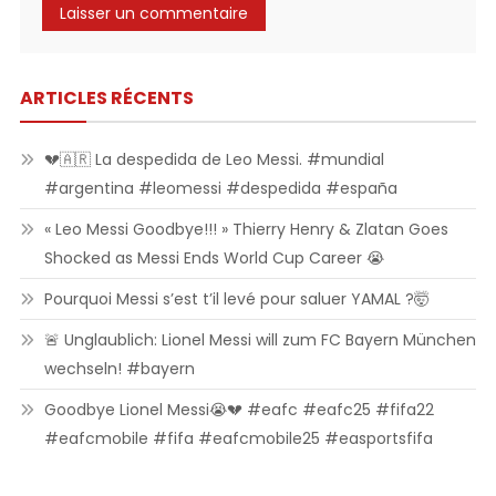
ARTICLES RÉCENTS
💔🇦🇷 La despedida de Leo Messi. #mundial
#argentina #leomessi #despedida #españa
« Leo Messi Goodbye!!! » Thierry Henry & Zlatan Goes
Shocked as Messi Ends World Cup Career 😭
Pourquoi Messi s’est t’il levé pour saluer YAMAL ?🤯
🚨 Unglaublich: Lionel Messi will zum FC Bayern München
wechseln! #bayern
Goodbye Lionel Messi😭💔 #eafc #eafc25 #fifa22
#eafcmobile #fifa #eafcmobile25 #easportsfifa