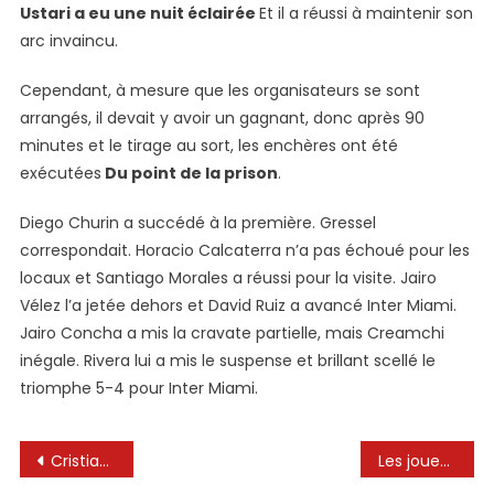
Ustari a eu une nuit éclairée
Et il a réussi à maintenir son
arc invaincu.
Cependant, à mesure que les organisateurs se sont
arrangés, il devait y avoir un gagnant, donc après 90
minutes et le tirage au sort, les enchères ont été
exécutées
Du point de la prison
.
Diego Churin a succédé à la première. Gressel
correspondait. Horacio Calcaterra n’a pas échoué pour les
locaux et Santiago Morales a réussi pour la visite. Jairo
Vélez l’a jetée dehors et David Ruiz a avancé Inter Miami.
Jairo Concha a mis la cravate partielle, mais Creamchi
inégale. Rivera lui a mis le suspense et brillant scellé le
triomphe 5-4 pour Inter Miami.
Navigation
Cristiano Ronaldo: «Je n’ai jamais eu de mauvaise relation avec Leo Messi» – Tribuna.com
Les joueurs universitaires ont cherché Lionel Messi avant de partir pour demander des photos après le match amical contre Inter Miami