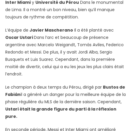
Et
Inter Miami
y
Université du Pérou
Dans le monumental
Inter
de Lima. Il a montré un bon niveau, bien qu’il manque
Miami
toujours de rythme de compétition.
A
Remporté
L’équipe de
Javier Mascherano
Il a été planté avec
Un
Oscar Ustari
Dans l’arc et beaucoup de présence
Ami
argentine avec Marcelo Weigandt, Tomás Aviles, Federico
À
Redondo et Messi. De plus, il y avait Jordi Alba, Sergio
L’université
Busquets et Luis Suarez. Cependant, dans la première
Par
moitié de divertir, celui qui a eu les jeux les plus clairs était
Des
l’endroit.
Pénalités
Le champion à deux temps du Pérou, dirigé par
Bustos de
Fabián
il a généré un danger pour la meilleure équipe de la
phase régulière du MLS de la dernière saison. Cependant,
Ustari était la grande figure du parti à la réflexion
pure.
En seconde période, Messi et Inter Miami ont amélioré