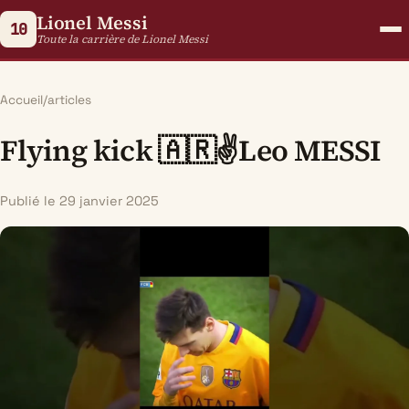
Lionel Messi
10
Toute la carrière de Lionel Messi
Accueil
/
articles
Flying kick 🇦🇷✌Leo MESSI
Publié le 29 janvier 2025