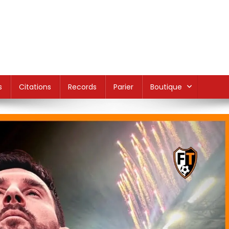
s
Citations
Records
Parier
Boutique