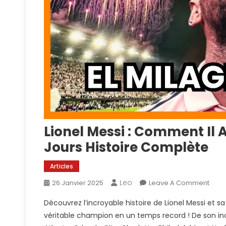
Lionel Messi : Comment Il 
Jours Histoire Complète
Articles
Leo
On
26 Janvier 2025
Leave A Comment
Lione
Découvrez l’incroyable histoire de Lionel Messi et 
Mess
véritable champion en un temps record ! De son i
: