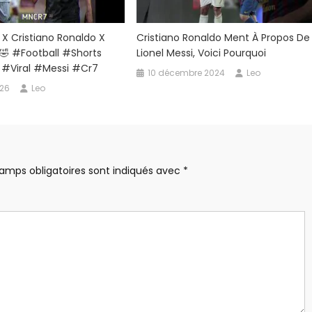
 X Cristiano Ronaldo X
Cristiano Ronaldo Ment À Propos De
ls🤣 #football #shorts
Lionel Messi, Voici Pourquoi
 #viral #messi #cr7
10 décembre 2024
Leo
026
Leo
amps obligatoires sont indiqués avec
*