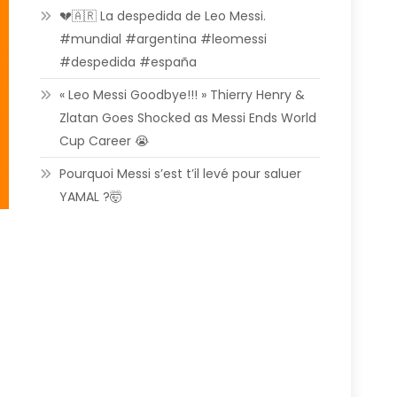
💔🇦🇷 La despedida de Leo Messi.
#mundial #argentina #leomessi
#despedida #españa
« Leo Messi Goodbye!!! » Thierry Henry &
Zlatan Goes Shocked as Messi Ends World
Cup Career 😭
Pourquoi Messi s’est t’il levé pour saluer
YAMAL ?🤯