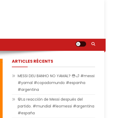
ARTICLES RÉCENTS
MESSI DEU BANHO NO YAMAL? 😳🛁 #messi
#yamal #copadomundo #espanha
#argentina
💀La reacción de Messi después del
partido. #mundial #leomessi #argentina
#españa