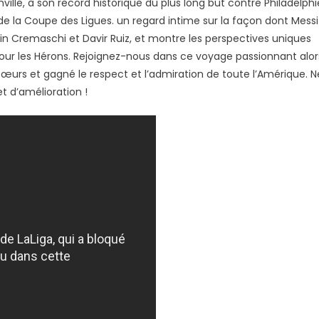
hville, à son record historique du plus long but contre Philadelphi
ment
 de la Coupe des Ligues. un regard intime sur la façon dont Messi
in Cremaschi et Davir Ruiz, et montre les perspectives uniques
lutionné
t pour les Hérons. Rejoignez-nous dans ce voyage passionnant alor
r
urs et gagné le respect et l’admiration de toute l’Amérique. N
i
t d’amélioration !
s
ire
lète