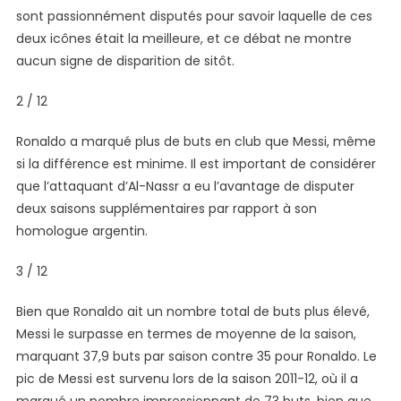
sont passionnément disputés pour savoir laquelle de ces
Meilleur
?
deux icônes était la meilleure, et ce débat ne montre
À
aucun signe de disparition de sitôt.
La
Découverte
2 / 12
De
La
Ronaldo a marqué plus de buts en club que Messi, même
Plus
si la différence est minime. Il est important de considérer
Grande
que l’attaquant d’Al-Nassr a eu l’avantage de disputer
Rivalité
deux saisons supplémentaires par rapport à son
–
homologue argentin.
En
Photos
3 / 12
Bien que Ronaldo ait un nombre total de buts plus élevé,
Messi le surpasse en termes de moyenne de la saison,
marquant 37,9 buts par saison contre 35 pour Ronaldo. Le
pic de Messi est survenu lors de la saison 2011-12, où il a