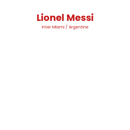
Skip
to
Lionel Messi
content
Inter Miami / Argentine