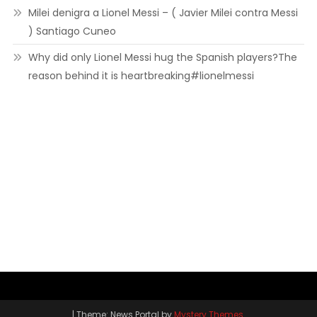
Milei denigra a Lionel Messi – ( Javier Milei contra Messi
) Santiago Cuneo
Why did only Lionel Messi hug the Spanish players?The
reason behind it is heartbreaking#lionelmessi
|
Theme: News Portal by
Mystery Themes
.