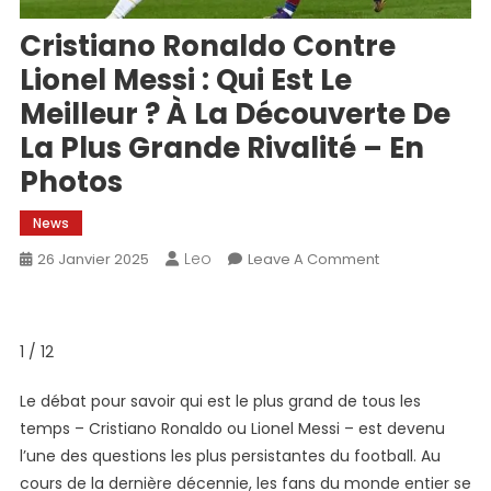
Cristiano Ronaldo Contre
Lionel Messi : Qui Est Le
Meilleur ? À La Découverte De
La Plus Grande Rivalité – En
Photos
News
Leo
On
26 Janvier 2025
Leave A Comment
Cristiano
Ronaldo
Contre
1 / 12
Lionel
Messi
Le débat pour savoir qui est le plus grand de tous les
:
temps – Cristiano Ronaldo ou Lionel Messi – est devenu
Qui
l’une des questions les plus persistantes du football. Au
Est
cours de la dernière décennie, les fans du monde entier se
Le