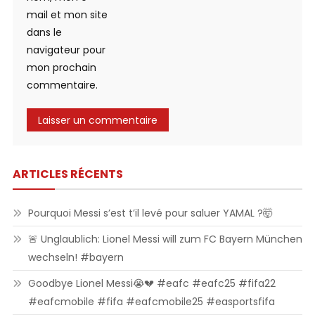
mail et mon site
dans le
navigateur pour
mon prochain
commentaire.
ARTICLES RÉCENTS
Pourquoi Messi s’est t’il levé pour saluer YAMAL ?🤯
🚨 Unglaublich: Lionel Messi will zum FC Bayern München
wechseln! #bayern
Goodbye Lionel Messi😭💔 #eafc #eafc25 #fifa22
#eafcmobile #fifa #eafcmobile25 #easportsfifa