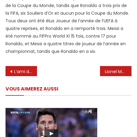
de la Coupe du Monde, tandis que Ronaldo a trois prix de
la FIFA, six Souliers d’Or et aucun pour la Coupe du Monde.
Tous deux ont été élus Joueur de l’année de l’UEFA à
quatre reprises, et Ronaldo en a remporté trois. Messi a
été nommé au FIFPro World XI 15 fois, contre 17 pour
Ronaldo, et Messi a quatre titres de joueur de l’année en
championnat, tandis que Ronaldo en a six.
Navigation
L’ami de Lionel Messi révèle que la star de l’Inter Miami pourrait revenir à Barcelone
Lionel Messi à Lima : l’histoire du match amical le plus cher de tous les temps | Pelé | Diego Armando Maradona | notfds | SPORTS-TOTAL
de
VOUS AIMEREZ AUSSI
l’article