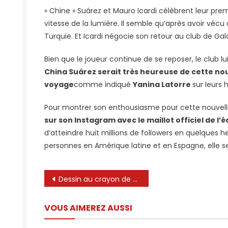
« Chine » Suárez et Mauro Icardi célèbrent leur pr
vitesse de la lumière. Il semble qu’après avoir véc
Turquie. Et Icardi négocie son retour au club de G
Bien que le joueur continue de se reposer, le club
China Suárez serait très heureuse de cette no
voyage
comme indiqué
Yanina Latorre
sur leurs 
Pour montrer son enthousiasme pour cette nouvelle 
sur son Instagram avec le maillot officiel de l’
d’atteindre huit millions de followers en quelques h
personnes en Amérique latine et en Espagne, elle s
Navigation
Dessin au crayon de Lionel Messi – Comment dessiner Lionel Messi – Easy crayon Sketch of Messi
de
VOUS AIMEREZ AUSSI
l’article