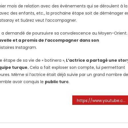
emier mois de relation avec des événements qui se déroulent à la
u avec des enfants, etc., la prochaine étape soit de déménager e
alatsaray et Suárez veut l’accompagner.
 lui a demandé de poursuivre sa convalescence au Moyen-Orient.
uvelle et a promis de l’accompagner dans son
histoires Instagram.
étape de sa vie de « botinera »,
L’actrice a partagé une stor
équipe turque.
Cela a fait exploser son compte, lui permettant
eures. Même si l’actrice était déjà suivie par un grand nombre d
emble avoir conquis le
public turc
.
https://www.youtube.com/watch%3FV%3DMBU5PSBRVVW