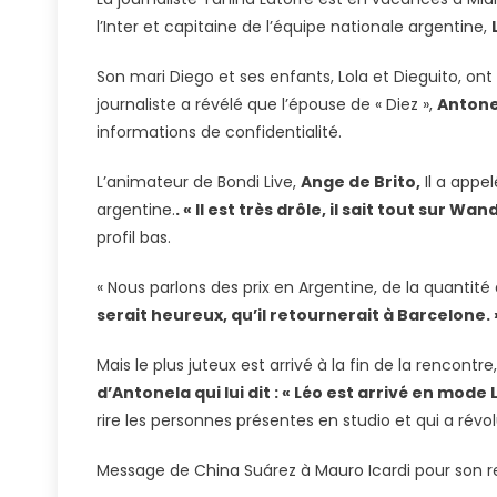
Rocc
l’Inter et capitaine de l’équipe nationale argentine,
Sur
Lione
Son mari Diego et ses enfants, Lola et Dieguito, ont
Mess
journaliste a révélé que l’épouse de « Diez »,
Antone
Et
informations de confidentialité.
Wan
:
L’animateur de Bondi Live,
Ange de Brito,
Il a appel
Elle
argentine.
. « Il est très drôle, il sait tout sur
A
Tous
profil bas.
Les
« Nous parlons des prix en Argentine, de la quantité
Potin
serait heureux, qu’il retournerait à Barcelone. 
Mais le plus juteux est arrivé à la fin de la rencontr
d’Antonela qui lui dit : « Léo est arrivé en mode L
rire les personnes présentes en studio et qui a révo
Message de China Suárez à Mauro Icardi pour son r