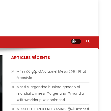
ARTICLES RÉCENTS
Mình đã gặp được Lionel Messi 😍⚽ | Phat
Freestyle
Messi si argentina hubiera ganado el
mundial #messi #argentina #mundial
#fifaworldcup #lionelmessi
MESSI DEU BANHO NO YAMAL? 😳🛁 #messi