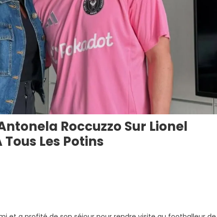
Antonela Roccuzzo Sur Lionel
A Tous Les Potins
lation
renante
tonela
i et a profité de son séjour pour rendre visite au footballeur de