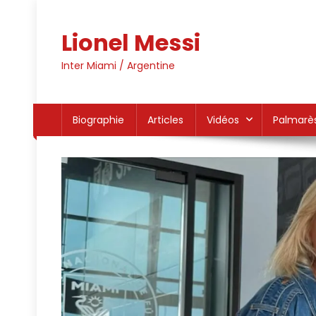
Skip
to
Lionel Messi
content
Inter Miami / Argentine
Biographie
Articles
Vidéos
Palmarè