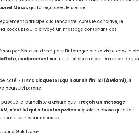
uzzo
Lionel Messi,
qui l’a reçu avec le sourire.
l
 également participé à la rencontre. Après le conclave, le
i
la Roccuzzo
lui a envoyé un message contenant des
daGate
é son panéliste en direct pour l’interroger sur sa visite chez la st
 WandaGate, évidemment »
ce qui était surprenant en raison de son
 de café.
s
« Il m’a dit que lorsqu’il aurait fini ici (à Miami), il
»
a poursuivi Latorre.
e, puisque le journaliste a assuré que
Il reçoit un message
AM, c’est lui qui a tous les potins. »
quelque chose qui a fait
lutionné les réseaux sociaux.
etour à Galatsaray