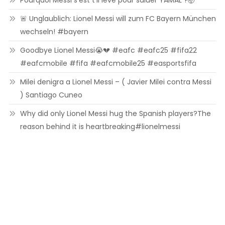
Pourquoi Messi s’est t’il levé pour saluer YAMAL ?🤯
🚨 Unglaublich: Lionel Messi will zum FC Bayern München
wechseln! #bayern
Goodbye Lionel Messi😭💔 #eafc #eafc25 #fifa22
#eafcmobile #fifa #eafcmobile25 #easportsfifa
Milei denigra a Lionel Messi – ( Javier Milei contra Messi
) Santiago Cuneo
Why did only Lionel Messi hug the Spanish players?The
reason behind it is heartbreaking#lionelmessi