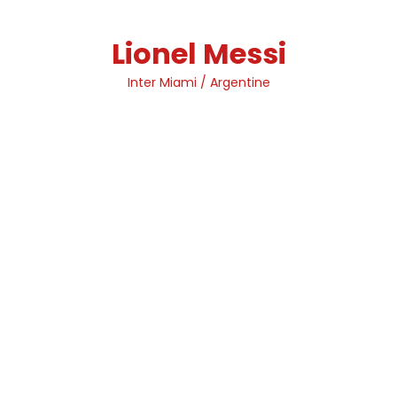
Skip
to
Lionel Messi
content
Inter Miami / Argentine