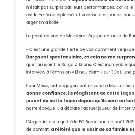
S
n’était pas surpris par leurs performances, car ils le
S
est lui-même diplômé, et valorise ces jeunes joueu
D
argentin a brillé.
D
R
Le point de vue de Messi sur l’équipe actuelle de B
À
B
« C’est une grande fierté de voir comment l’équi
Barça est spectaculaire, et cela ne me surpren
que j’ai rejoint le Barça à 13 ans. C’est incroyable
interview à l’émission « El nou clam » sur 3Cat, u
Pour Messi, cet engagement envers La Masia s’est 
donne confiance, ils réagissent de cette façon
jouent de cette façon depuis qu’ils sont enfant
notre époque », a déclaré l’actuel joueur de l’Inter 
L’Argentin, qui a quitté le FC Barcelone en août 20
de contrat,
a réitéré que le désir de sa famille