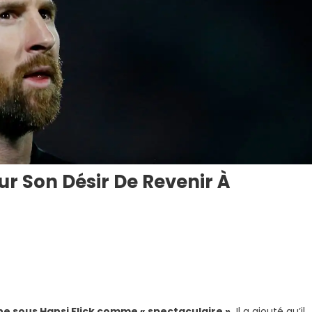
ur Son Désir De Revenir À
n
ionel
essi
atégorique
ne sous Hansi Flick comme « spectaculaire ».
Il a ajouté qu’il