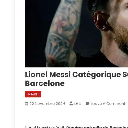
Lionel Messi Catégorique S
Barcelone
News
Leo
O
22 Novembre 2024
Leave A Comment
L
M
C
Lionel Messi a décrit
l’équipe actuelle de Barcelo