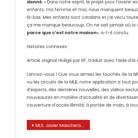
donné
. « Dans notre esprit, le projet pour l’avenir 
enfants, ma femme et moi, nous manquent beauco
là-bas. Mes enfants sont catalans et j’ai vécu tout
ça me manque beaucoup. On ne sait jamais où la 
parce que c’est notre maison
», a-t-il conclu.
Histoires connexes
Article original rédigé par EP, traduit avec l’aide d’I
Lancez-vous ! Que vous aimiez les touchés de la NFL
ou les circuits de la MLB, notre application a tout p
d’experts, des dernières nouvelles, des vidéos exclu
nouveautés en matière d’actualité et de divertiss
couverture d’accès illimité, à portée de main, à to
Navigation
MLS. Javier Mascherano nouvel entraîneur de Lionel Messi à l’Inter Miami
de