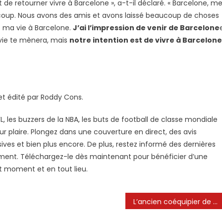
est de retourner vivre à Barcelone », a-t-il déclaré. « Barcelone, m
up. Nous avons des amis et avons laissé beaucoup de choses
e ma vie à Barcelone.
J’ai l’impression de venir de Barcelone
vie te mènera, mais
notre intention est de vivre à Barcelone
A et édité par Roddy Cons.
, les buzzers de la NBA, les buts de football de classe mondiale
our plaire. Plongez dans une couverture en direct, des avis
sives et bien plus encore. De plus, restez informé des dernières
ement. Téléchargez-le dès maintenant pour bénéficier d’une
ut moment et en tout lieu.
L’ancien coéquipier de Lionel Messi à Barcelone serait sur le point de devenir le nouvel entraîneur de l’Inter Miami.