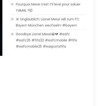
Pourquoi Messi s’est t’il levé pour saluer
YAMAL ?🤯
🚨 Unglaublich: Lionel Messi will zum FC
Bayern München wechseln! #bayern
Goodbye Lionel Messi😭💔 #eafc
#eafc25 #fifa22 #eafcmobile #fifa
#eafcmobile25 #easportsfifa