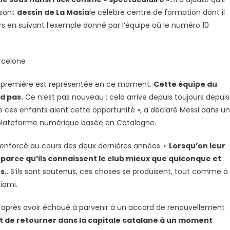
ur
 sont
dessin de La Masia
le célèbre centre de formation dont il
on
rs en suivant l’exemple donné par l’équipe où le numéro 10
ésir
e
evenir
arcelone
arcelone
pe première est représentée en ce moment.
Cette équipe du
d pas.
Ce n’est pas nouveau ; cela arrive depuis toujours depuis
 que ces enfants aient cette opportunité », a déclaré Messi dans u
ne plateforme numérique basée en Catalogne.
renforcé au cours des deux dernières années. «
Lorsqu’on leur
 parce qu’ils connaissent le club mieux que quiconque et
s.
. S’ils sont soutenus, ces choses se produisent, tout comme à
Miami.
21 après avoir échoué à parvenir à un accord de renouvellement
 est de retourner dans la capitale catalane à un moment