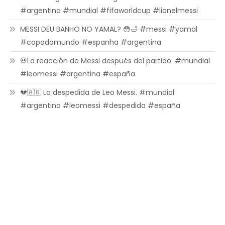
#argentina #mundial #fifaworldcup #lionelmessi
MESSI DEU BANHO NO YAMAL? 😳🛁 #messi #yamal
#copadomundo #espanha #argentina
💀La reacción de Messi después del partido. #mundial
#leomessi #argentina #españa
💔🇦🇷 La despedida de Leo Messi. #mundial
#argentina #leomessi #despedida #españa