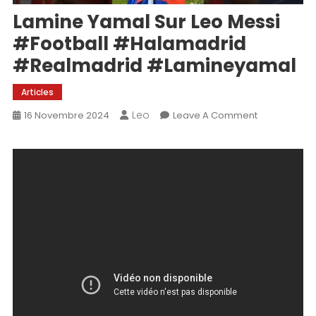
Lamine Yamal Sur Leo Messi
#football #halamadrid
#realmadrid #lamineyamal
Articles
Leo
On
16 Novembre 2024
Leave A Comment
Lamine
Yamal
Sur
Leo
Messi
#football
#halamadri
#realmadri
#lamineyam