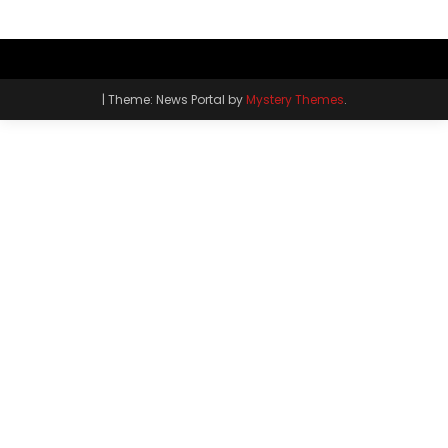
|
Theme: News Portal by
Mystery Themes
.