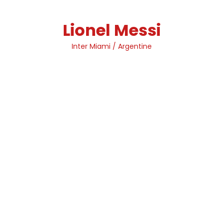
Skip
to
Lionel Messi
content
Inter Miami / Argentine