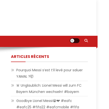
ARTICLES RÉCENTS
Pourquoi Messi s’est t’il levé pour saluer
YAMAL ?🤯
🚨 Unglaublich: Lionel Messi will zum FC
Bayern München wechseln! #bayern
Goodbye Lionel Messi😭💔 #eafc
#eafc25 #fifa22 #eafcmobile #fifa