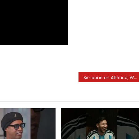
Simeone on Atlético, World Cup, battling Barca, Real Madrid