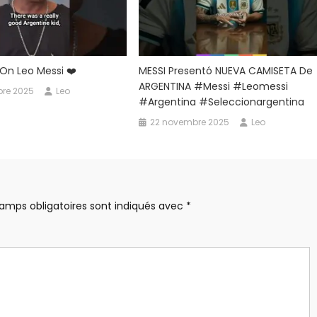
On Leo Messi ❤️
MESSI Presentó NUEVA CAMISETA De
ARGENTINA #messi #leomessi
re 2025
Leo
#argentina #seleccionargentina
22 novembre 2025
Leo
amps obligatoires sont indiqués avec
*