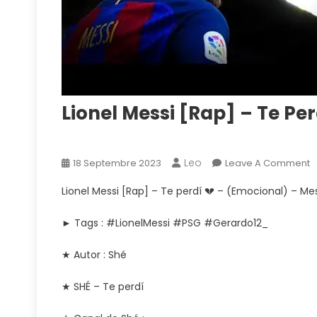
Lionel Messi [Rap] – Te Pe
Vidéos
Leo
O
18 Septembre 2023
Leave A Comment
L
Lionel Messi [Rap] – Te perdí 💔 – (Emocional) – Mes
M
[
► Tags : #LionelMessi #PSG #Gerardo12_
–
T
★ Autor : Shé
P
–
★ SHÉ – Te perdí
(
–