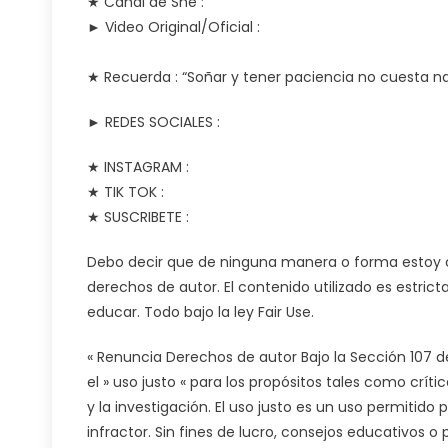
★ Canal de Shé :
M
► Video Original/Oficial :
D
★ Recuerda : “Soñar y tener paciencia no cuesta n
► REDES SOCIALES :
★ INSTAGRAM :
★ TIK TOK :
★ SUSCRIBETE :
Debo decir que de ninguna manera o forma estoy con 
derechos de autor. El contenido utilizado es estrict
educar. Todo bajo la ley Fair Use.
« Renuncia Derechos de autor Bajo la Sección 107 de
el » uso justo « para los propósitos tales como críti
y la investigación. El uso justo es un uso permitido
infractor. Sin fines de lucro, consejos educativos o 