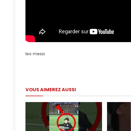
leo messi
Navigation
de
VOUS AIMEREZ AUSSI
l’article