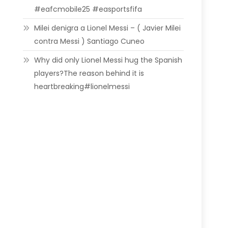
#eafcmobile25 #easportsfifa
Milei denigra a Lionel Messi – ( Javier Milei
contra Messi ) Santiago Cuneo
Why did only Lionel Messi hug the Spanish
players?The reason behind it is
heartbreaking#lionelmessi