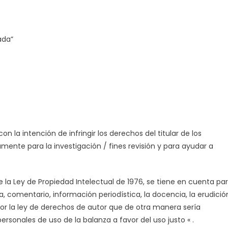
essi
ebut
ada”
la intención de infringir los derechos del titular de los
amente para la investigación / fines revisión y para ayudar a
 la Ley de Propiedad Intelectual de 1976, se tiene en cuenta pa
ca, comentario, información periodística, la docencia, la erudició
 por la ley de derechos de autor que de otra manera sería
personales de uso de la balanza a favor del uso justo « .