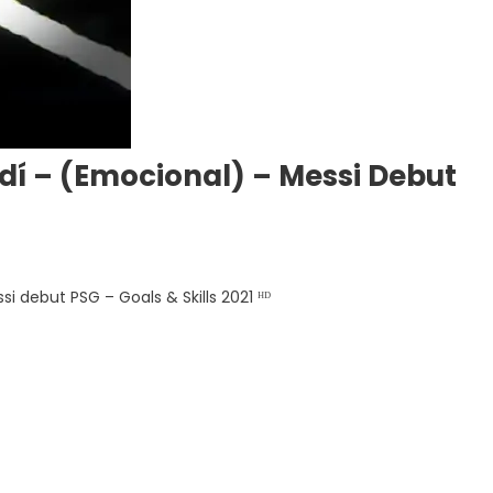
rdí – (Emocional) – Messi Debut
n
ionel
si debut PSG – Goals & Skills 2021 ᴴᴰ
essi
Rap]
e
erdí
Emocional)