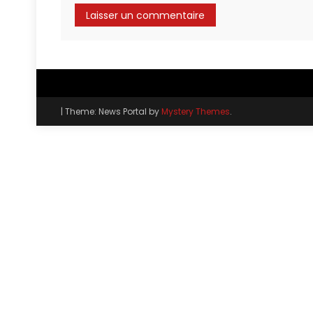
|
Theme: News Portal by
Mystery Themes
.