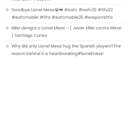
Goodbye Lionel Messi😭💔 #eafc #eafc25 #fifa22
#eafcmobile #fifa #eafcmobile25 #easportsfifa
Milei denigra a Lionel Messi – ( Javier Milei contra Messi
) Santiago Cuneo
Why did only Lionel Messi hug the Spanish players?The
reason behind it is heartbreaking#lionelmessi