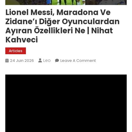
Lionel Messi, Maradona Ve
Zidane’ı Diğer Oyunculardan
Ayıran Özellikleri Ne | Nihat
Kahveci
Articles
Leo
On
24 Juin 2026
Leave A Comment
Lionel
Messi,
Maradona
Ve
Zidane’ı
Diğer
Oyunculardan
Ayıran
Özellikleri
Ne