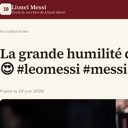
Lionel Messi
10
Toute la carrière de Lionel Messi
Accueil
/
articles
La grande humilité 
😍 #leomessi #messi
Publié le 23 juin 2026