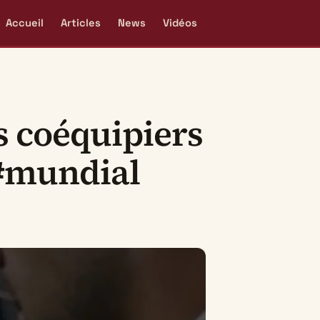
Accueil
Articles
News
Vidéos
s coéquipiers
 #mundial