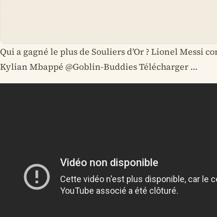
Qui a gagné le plus de Souliers d’Or ? Lionel Messi c
Kylian Mbappé @Goblin-Buddies Télécharger …