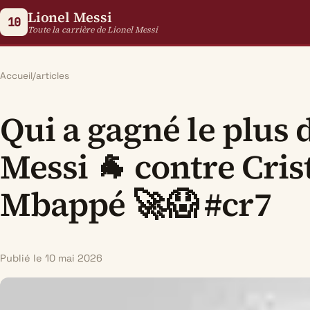
Lionel Messi
10
Toute la carrière de Lionel Messi
Accueil
/
articles
Qui a gagné le plus d
Messi 🐐 contre Cri
Mbappé 🚀😱 #cr7
Publié le 10 mai 2026