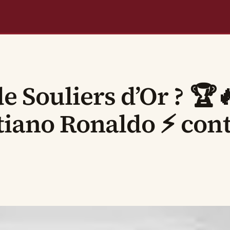
e Souliers d’Or ? 🏆
stiano Ronaldo ⚡ con