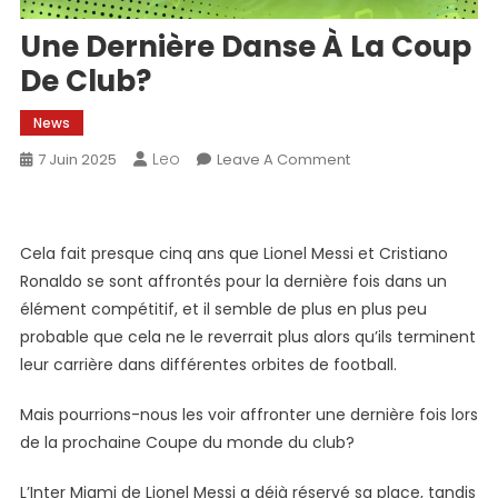
Une Dernière Danse À La Coup
De Club?
News
Leo
On
7 Juin 2025
Leave A Comment
Une
Dernière
Danse
Cela fait presque cinq ans que Lionel Messi et Cristiano
À
Ronaldo se sont affrontés pour la dernière fois dans un
La
élément compétitif, et il semble de plus en plus peu
Coup
probable que cela ne le reverrait plus alors qu’ils terminent
De
Club?
leur carrière dans différentes orbites de football.
Mais pourrions-nous les voir affronter une dernière fois lors
de la prochaine Coupe du monde du club?
L’Inter Miami de Lionel Messi a déjà réservé sa place, tandis