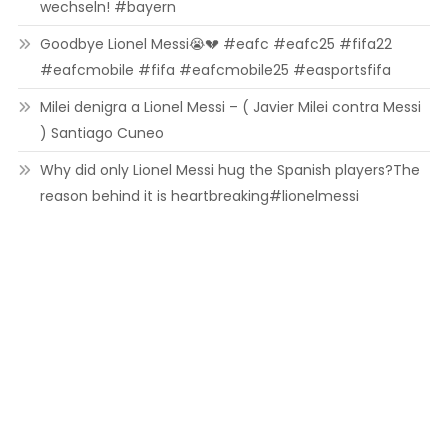
wechseln! #bayern
Goodbye Lionel Messi😭💔 #eafc #eafc25 #fifa22
#eafcmobile #fifa #eafcmobile25 #easportsfifa
Milei denigra a Lionel Messi – ( Javier Milei contra Messi
) Santiago Cuneo
Why did only Lionel Messi hug the Spanish players?The
reason behind it is heartbreaking#lionelmessi