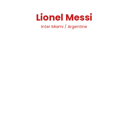
Skip
to
Lionel Messi
content
Inter Miami / Argentine