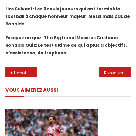
Lire Suivant: Les 6 seuls joueurs qui ont terminé le
football à chaque honneur majeur: Messi mais pas de
Ronaldo…
Essayez un quiz: The Big Lionel Messi vs Cristiano
Ronaldo Quiz: Le test ultime de qui a plus d’objectifs,
d’assistance, de trophées…
Navigation
Lionel Messi a des fils qui cherchent cinq étoiles avec un seul dans Prem | Football | Sport
Rumeurs de transfert de Lionel Messi – Barcelone Legend devrait quitter Inter Miami pour son dernier chapitre de football
de
VOUS AIMEREZ AUSSI
l’article