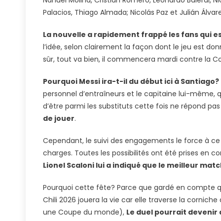
Nahuel Molina, Cristian Romero, Leonardo Balerdi, Ni
Des
Palacios, Thiago Almada; Nicolás Paz et Julián Álvare
Grands
Espoirs
La nouvelle a rapidement frappé les fans qui es
De
l’idée, selon clairement la façon dont le jeu est d
L’équipe
sûr, tout va bien, il commencera mardi contre la C
Nationale
Argentine
Pourquoi Messi ira-t-il du début ici à Santiago?
personnel d’entraîneurs et le capitaine lui-même, qu
d’être parmi les substituts cette fois ne répond pas
de jouer
.
Cependant, le suivi des engagements le force à ce 
charges. Toutes les possibilités ont été prises en c
Lionel Scaloni lui a indiqué que le meilleur matc
Pourquoi cette fête? Parce que gardé en compte qu
Chili 2026 jouera la vie car elle traverse la cornic
une Coupe du monde),
Le duel pourrait devenir 