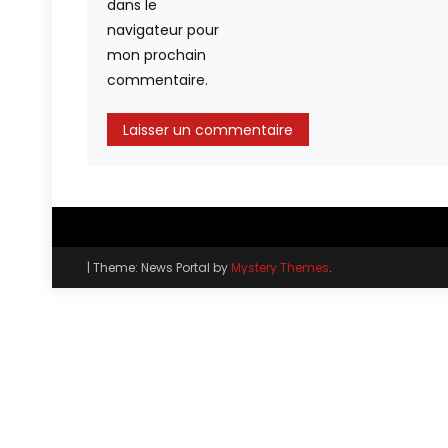
dans le
navigateur pour
mon prochain
commentaire.
|
Theme: News Portal by
Mystery Themes
.