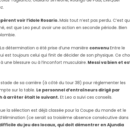
colás Tagliafico; Giuliano Simeone, Rodrigo de Paul, ExeQuel
z.
pèrent voir l’idole Rosario.
Mais tout n’est pas perdu. C’est q
onné, est que Leo peut avoir une action en seconde période. Bien
olombie.
La détermination a été prise d’une manière
convenu
Entre le
i est toujours celui qui finit de décider de son physique. Ce cho
 à une blessure ou à l’inconfort musculaire.
Messi va bien et es
stade de sa carrière (à côté du tour 38) pour réglementer les
ompte sur la table.
Le personnel d’entraîneurs dirigé par
h à arrêter était le suivant.
Et Leo a suivi ces conseils.
e la sélection est déjà classée pour la Coupe du monde et le
he d’élimination (ce serait sa troisième absence consécutive dans
difficile du jeu des locaux, qui doit démontrer en Ajundia