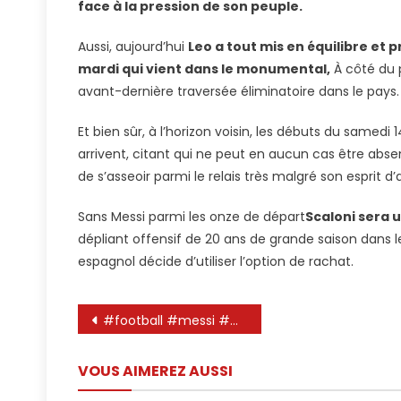
face à la pression de son peuple.
Aussi, aujourd’hui
Leo a tout mis en équilibre et p
mardi qui vient dans le monumental,
À côté du p
avant-dernière traversée éliminatoire dans le pays
Et bien sûr, à l’horizon voisin, les débuts du samed
arrivent, citant qui ne peut en aucun cas être absen
de s’asseoir parmi le relais très malgré son esprit d
Sans Messi parmi les onze de départ
Scaloni sera u
dépliant offensif de 20 ans de grande saison dans le L
espagnol décide d’utiliser l’option de rachat.
Navigation
#football #messi #Do you like leo Messi ♌️ subscribe and comment please 🌟⚽️#goat goals
de
VOUS AIMEREZ AUSSI
l’article