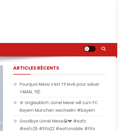
ARTICLES RÉCENTS
Pourquoi Messi s’est t’il levé pour saluer
YAMAL ?🤯
🚨 Unglaublich: Lionel Messi will zum FC
Bayern München wechseln! #bayern
Goodbye Lionel Messi😭💔 #eafc
#eafc25 #fifa22 #eafcmobile #fifa