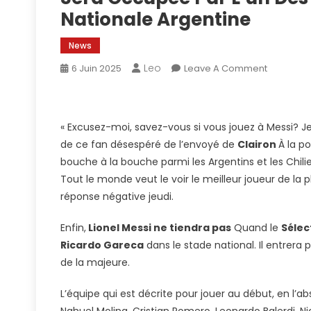
Nationale Argentine
News
Leo
On
6 Juin 2025
Leave A Comment
Lionel
Messi
Sera
« Excusez-moi, savez-vous si vous jouez à Messi? Je 
Un
de ce fan désespéré de l’envoyé de
Clairon
À la po
Substitut
bouche à la bouche parmi les Argentins et les Chil
Contre
Tout le monde veut le voir le meilleur joueur de la
Le
Chili
réponse négative jeudi.
Et
Enfin,
Lionel Messi ne tiendra pas
Quand le
Sa
Sélec
Place
Ricardo Gareca
dans le stade national. Il entrera 
Sera
de la majeure.
Occupée
Par
L’équipe qui est décrite pour jouer au début, en l’a
L’un