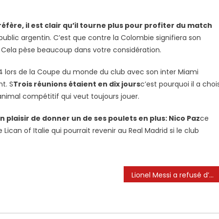
réfère, il est clair qu’il tourne plus pour profiter du match
ublic argentin. C’est que contre la Colombie signifiera son
. Cela pèse beaucoup dans votre considération.
i 14 lors de la Coupe du monde du club avec son inter Miami
t. S
Trois réunions étaient en dix jours
c’est pourquoi il a chois
’animal compétitif qui veut toujours jouer.
n plaisir de donner un de ses poulets en plus: Nico Paz
ce
ican of Italie qui pourrait revenir au Real Madrid si le club
Lionel Messi a refusé d’échanger des chemises avec le joueur du Bayern Munich, mais lui a finalement donné des années plus tard – Football News