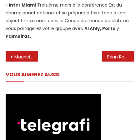
Il
Inter Miami
Troisième mars à la conférence Est du
championnat national et se prépare à faire face à son
objectif maximum dans la Coupe du monde du club, où
vous partagerez votre groupe avec
Al Ahly, Porto
y
Palmeiras.
Navigation
Mauricio Pochettino tend Christian Pulisic Lionel Messi Challenge
Brian Rodríguez se va al Inter de Miami de leo Messi y deja al Club América #clubamerica #ligamx
de
VOUS AIMEREZ AUSSI
l’article