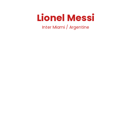
Skip
to
Lionel Messi
content
Inter Miami / Argentine