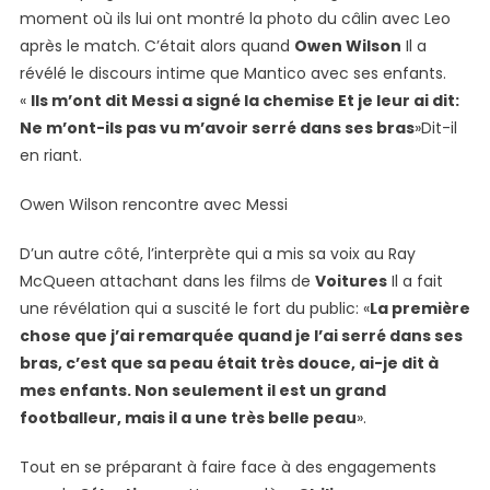
moment où ils lui ont montré la photo du câlin avec Leo
après le match. C’était alors quand
Owen Wilson
Il a
révélé le discours intime que Mantico avec ses enfants.
«
Ils m’ont dit
Messi a signé la chemise
Et je leur ai dit:
Ne m’ont-ils pas vu m’avoir serré dans ses bras
»Dit-il
en riant.
Owen Wilson rencontre avec Messi
D’un autre côté, l’interprète qui a mis sa voix au Ray
McQueen attachant dans les films de
Voitures
Il a fait
une révélation qui a suscité le fort du public: «
La première
chose que j’ai remarquée quand je l’ai serré dans ses
bras, c’est que sa peau était très douce, ai-je dit à
mes enfants. Non seulement il est un grand
footballeur, mais il a une très belle peau
».
Tout en se préparant à faire face à des engagements