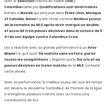
avec le
Sélection
mettre en colère
Chili
y
Colombie
valide par
Qualifications sud-américaines
Rumbo à
Monde
qui sera joué dans
États-Unis, Mexique
et Canada,
Messi
Il a été choisi comme
Meilleur joueur
de la semaine au MLS après avoir marqué un double
et accordé trois passes décisives dans la victoire de 5
à 1 de son équipe contre Columbus Crew
.
Leo a réactivé avec sa grande performance à un
Inter
Miami
Ce qu’il avait
Six matchs sans victoire, parmi
toutes les compétitions
. L’Argentin porte
Dix cris et six
passes décisives en treize matchs
de la
MLS
contesté
cette année.
Avec sa performance, le meilleur joueur de tous les temps
est devenu le deuxième footballeur de l’histoire de la ligue
à enregistrer plusieurs matchs avec au moins cinq
contributions de but.