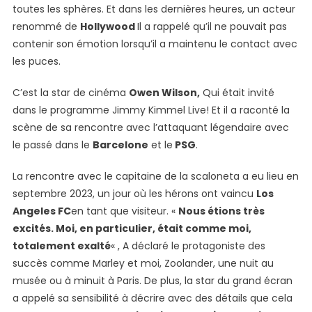
Rencontre
toutes les sphères. Et dans les dernières heures, un acteur
Particulière
renommé de
Hollywood
Il a rappelé qu’il ne pouvait pas
Avec
contenir son émotion lorsqu’il a maintenu le contact avec
Leo
les puces.
Messi:
« C’était
C’est la star de cinéma
Owen Wilson,
Qui était invité
Très
dans le programme Jimmy Kimmel Live! Et il a raconté la
Émotif,
scène de sa rencontre avec l’attaquant légendaire avec
Il
le passé dans le
Barcelone
et le
PSG
.
Ressemblait
À
La rencontre avec le capitaine de la scaloneta a eu lieu en
Un
septembre 2023, un jour où les hérons ont vaincu
Los
Film
Angeles FC
en tant que visiteur. «
Nous étions très
De
excités. Moi, en particulier, était comme moi,
John
totalement exalté
« , A déclaré le protagoniste des
Hughes »
succès comme Marley et moi, Zoolander, une nuit au
musée ou à minuit à Paris. De plus, la star du grand écran
a appelé sa sensibilité à décrire avec des détails que cela