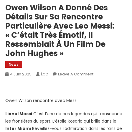
Owen Wilson A Donné Des
Détails Sur Sa Rencontre
Particulière Avec Leo Messi:
« C’était Très Émotif, Il
Ressemblait À Un Film De
John Hughes »
News
Leo
On
4 Juin 2025
Leave A Comment
Owen
Wilson
A
Owen Wilson rencontre avec Messi
Donné
Des
Lionel Messi
C’est l’une de ces légendes qui transcende
Détails
les frontières du sport. L’étoile Rosario qui brille dans le
Sur
Sa
Inter Miami
Réveillez-vous l’admiration dans les fans de