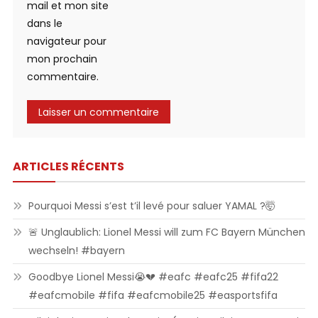
mail et mon site
dans le
navigateur pour
mon prochain
commentaire.
ARTICLES RÉCENTS
Pourquoi Messi s’est t’il levé pour saluer YAMAL ?🤯
🚨 Unglaublich: Lionel Messi will zum FC Bayern München
wechseln! #bayern
Goodbye Lionel Messi😭💔 #eafc #eafc25 #fifa22
#eafcmobile #fifa #eafcmobile25 #easportsfifa