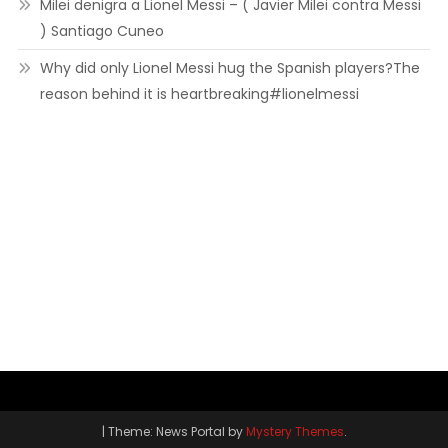
Milei denigra a Lionel Messi – ( Javier Milei contra Messi
) Santiago Cuneo
Why did only Lionel Messi hug the Spanish players?The
reason behind it is heartbreaking#lionelmessi
|
Theme: News Portal by
Mystery Themes
.