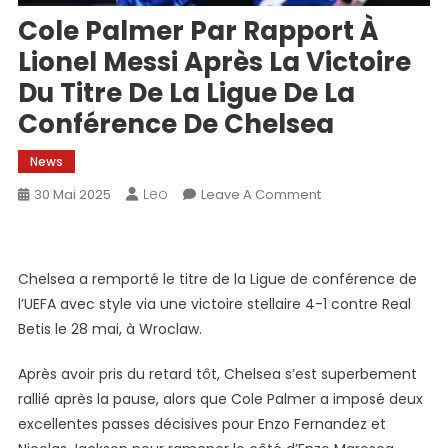
Cole Palmer Par Rapport À
Lionel Messi Après La Victoire
Du Titre De La Ligue De La
Conférence De Chelsea
News
Leo
On
30 Mai 2025
Leave A Comment
Cole
Palmer
Par
Chelsea a remporté le titre de la Ligue de conférence de
Rapport
l’UEFA avec style via une victoire stellaire 4-1 contre Real
À
Betis le 28 mai, à Wroclaw.
Lionel
Messi
Après avoir pris du retard tôt, Chelsea s’est superbement
Après
rallié après la pause, alors que Cole Palmer a imposé deux
La
excellentes passes décisives pour Enzo Fernandez et
Victoire
Du