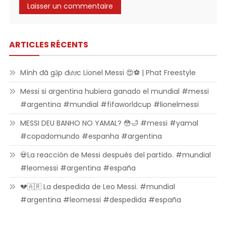
ARTICLES RÉCENTS
Mình đã gặp được Lionel Messi 😍⚽ | Phat Freestyle
Messi si argentina hubiera ganado el mundial #messi
#argentina #mundial #fifaworldcup #lionelmessi
MESSI DEU BANHO NO YAMAL? 😳🛁 #messi #yamal
#copadomundo #espanha #argentina
💀La reacción de Messi después del partido. #mundial
#leomessi #argentina #españa
💔🇦🇷 La despedida de Leo Messi. #mundial
#argentina #leomessi #despedida #españa