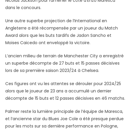
Nicolas Jackson pour ramener le côté d’Enzo Maresca
Titre
dans le concours.
De
La
Une autre superbe projection de l’International en
Ligue
Angleterre a été récompensée par un joueur du Match
De
Award alors que les buts tardifs de Jadon Sancho et
La
Moises Caicedo ont enveloppé la victoire.
Conférence
De
L’ancien milieu de terrain de Manchester City a enregistré
Chelsea
un superbe décompte de 27 buts et 15 passes décisives
lors de sa première saison 2023/24 à Chelsea.
Ces figures ont vu les attentes se dérouler pour 2024/25
alors que le joueur de 23 ans a accumulé un dernier
décompte de 15 buts et 12 passes décisives en 46 matchs.
Palmer reste la lumière principale de l’équipe de Maresca,
et l’ancienne star du Blues Joe Cole a été presque perdue
pour les mots sur sa dernière performance en Pologne,