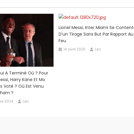
Lionel Messi, Inter Miami Se Conten
D’un Tirage Sans But Par Rapport Au
Feu
14 avril 2025
Leo
 Qui A Terminé Où ? Pour
essi, Harry Kane Et Mo
ls Voté ? Où Est Venu
gham ?
re 2024
Leo