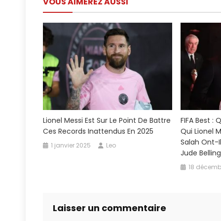
VOUS AIMEREZ AUSSI
l’article
Lionel Messi Est Sur Le Point De Battre
FIFA Best :
Ces Records Inattendus En 2025
Qui Lionel M
Salah Ont-I
1 janvier 2025
Leo
Jude Bellin
18 décemb
Laisser un commentaire