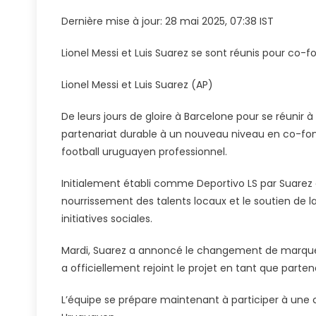
Et
Dernière mise à jour: 28 mai 2025, 07:38 IST
Luis
Suarez
Lionel Messi et Luis Suarez se sont réunis pour co-f
Se
Joignent
Lionel Messi et Luis Suarez (AP)
Aux
Mains
De leurs jours de gloire à Barcelone pour se réunir à
Pour
partenariat durable à un nouveau niveau en co-fond
Former
football uruguayen professionnel.
Le
Club
Initialement établi comme Deportivo LS par Suarez e
Uruguay
nourrissement des talents locaux et le soutien de
Deportiv
initiatives sociales.
LSM
|
Mardi, Suarez a annoncé le changement de marque d
Nouvelle
a officiellement rejoint le projet en tant que parten
De
Football
L’équipe se prépare maintenant à participer à une 