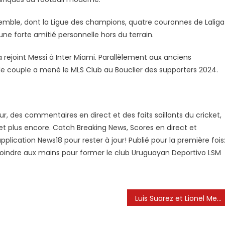
ensemble, dont la Ligue des champions, quatre couronnes de Laliga
ne forte amitié personnelle hors du terrain.
a rejoint Messi à Inter Miami. Parallèlement aux anciens
 le couple a mené le MLS Club au Bouclier des supporters 2024.
r, des commentaires en direct et des faits saillants du cricket,
 et plus encore. Catch Breaking News, Scores en direct et
lication News18 pour rester à jour! Publié pour la première fois
e joindre aux mains pour former le club Uruguayan Deportivo LSM
Luis Suarez et Lionel Messi s’associent pour lancer un club de football en Uruguay