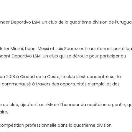
onder Deportivo LSM, un club de la quatrième division de l’Urugua
 Inter Miami, Lionel Messi et Luis Suarez ont maintenant porté leu
ant Deportivo LSM, un club qui se déroule pour participer au
n 2018 à Ciudad de la Costa, le club s’est concentré sur la
an
 la communauté à travers des opportunités d’emploi et des
o
u club, ajoutant un «M» en l’honneur du capitaine argentin, qu
s
aire.
compétition professionnelle dans la quatrième division