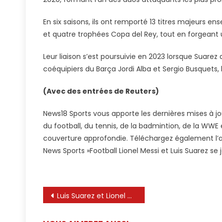
En six saisons, ils ont remporté 13 titres majeurs 
et quatre trophées Copa del Rey, tout en forgeant u
Leur liaison s’est poursuivie en 2023 lorsque Suarez 
coéquipiers du Barça Jordi Alba et Sergio Busquets,
(Avec des entrées de Reuters)
News18 Sports vous apporte les dernières mises à jou
du football, du tennis, de la badmintion, de la WWE
couverture approfondie. Téléchargez également l’app
News Sports »Football Lionel Messi et Luis Suarez s
Navigation
Luis Suarez et Lionel Messi lancent un nouveau club de football en Uruguay
de