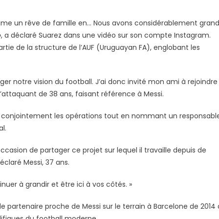
omme un rêve de famille en… Nous avons considérablement grand
 », a déclaré Suarez dans une vidéo sur son compte Instagram.
artie de la structure de l’AUF (Uruguayan FA), englobant les
ager notre vision du football. J’ai donc invité mon ami à rejoindre
 l’attaquant de 38 ans, faisant référence à Messi.
ra conjointement les opérations tout en nommant un responsabl
l.
casion de partager ce projet sur lequel il travaille depuis de
éclaré Messi, 37 ans.
uer à grandir et être ici à vos côtés. »
le partenaire proche de Messi sur le terrain à Barcelone de 2014 
lifiques du football moderne.