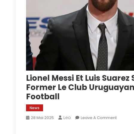
Lionel Messi Et Luis Suare
Former Le Club Uruguayan 
Football
News
Leo
On
28 Mai 2025
Leave A Comment
Lionel
Messi