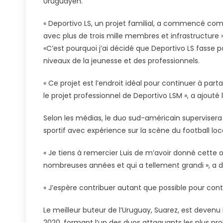
Uruguayen.
« Deportivo LS, un projet familial, a commencé c
avec plus de trois mille membres et infrastructure
«C’est pourquoi j’ai décidé que Deportivo LS fasse p
niveaux de la jeunesse et des professionnels.
« Ce projet est l’endroit idéal pour continuer à part
le projet professionnel de Deportivo LSM », a ajouté
Selon les médias, le duo sud-américain supervise
sportif avec expérience sur la scène du football loca
« Je tiens à remercier Luis de m’avoir donné cette oc
nombreuses années et qui a tellement grandi », a d
« J’espère contribuer autant que possible pour contin
Le meilleur buteur de l’Uruguay, Suarez, est devenu 
2020, formant l’un des duos attaquants les plus pro