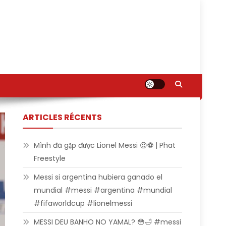
ARTICLES RÉCENTS
Mình đã gặp được Lionel Messi 😍⚽ | Phat
Freestyle
Messi si argentina hubiera ganado el
mundial #messi #argentina #mundial
#fifaworldcup #lionelmessi
MESSI DEU BANHO NO YAMAL? 😳🛁 #messi