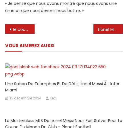
« Je pense que nous avons montré que nous avons une
âme et que nous devons nous battre. »
Navigation
le coup franc génial de Lionel Messi pour sauver l’Inter Miami d’une nouvelle déroute
Lionel Messi crée l’histoire, bat un autre record pour battre Cristiano Ronaldo, David Beckham
de
VOUS AIMEREZ AUSSI
l’article
Une Saison De Triomphes Et De Défis Lionel Messi À L’Inter
Miami
15 décembre 2024
Leo
La Masterclass MLS De Lionel Messi Nous Fait Saliver Pour La
Coupe Du Monde Du Club – Planet Football