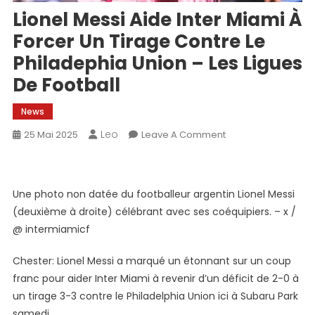
Lionel Messi Aide Inter Miami À
Forcer Un Tirage Contre Le
Philadephia Union – Les Ligues
De Football
News
Leo
On
25 Mai 2025
Leave A Comment
Lionel
Messi
Aide
Une photo non datée du footballeur argentin Lionel Messi
Inter
(deuxième à droite) célébrant avec ses coéquipiers. – x /
Miami
@ intermiamicf
À
Forcer
Chester: Lionel Messi a marqué un étonnant sur un coup
Un
franc pour aider Inter Miami à revenir d’un déficit de 2-0 à
Tirage
un tirage 3-3 contre le Philadelphia Union ici à Subaru Park
Contre
Le
samedi.