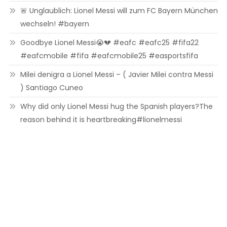
🚨 Unglaublich: Lionel Messi will zum FC Bayern München
wechseln! #bayern
Goodbye Lionel Messi😭💔 #eafc #eafc25 #fifa22
#eafcmobile #fifa #eafcmobile25 #easportsfifa
Milei denigra a Lionel Messi – ( Javier Milei contra Messi
) Santiago Cuneo
Why did only Lionel Messi hug the Spanish players?The
reason behind it is heartbreaking#lionelmessi