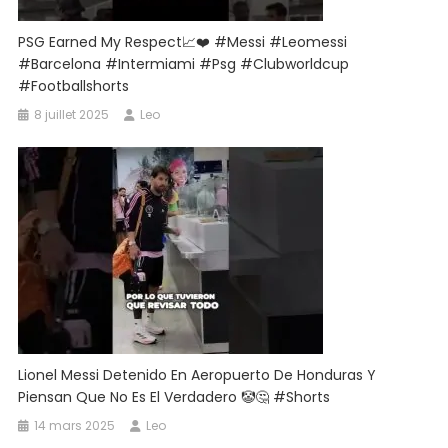
PSG Earned My Respect📈❤️ #messi #leomessi
#barcelona #intermiami #psg #clubworldcup
#footballshorts
8 juillet 2025
Leo
Lionel Messi Detenido En Aeropuerto De Honduras Y
Piensan Que No Es El Verdadero 🤡🤔 #Shorts
14 mars 2025
Leo