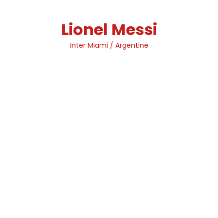
Skip
to
Lionel Messi
content
Inter Miami / Argentine