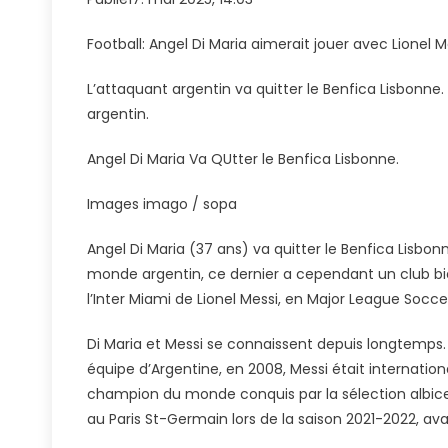
Maria
Aimerait
Football: Angel Di Maria aimerait jouer avec Lionel 
Rejoindre
Lionel
L’attaquant argentin va quitter le Benfica Lisbonne
Messi
argentin.
À
Miami
Angel Di Maria Va QUtter le Benfica Lisbonne.
Images imago / sopa
Angel Di Maria (37 ans) va quitter le Benfica Lisbon
monde argentin, ce dernier a cependant un club bien
l’Inter Miami de Lionel Messi, en Major League Socc
Di Maria et Messi se connaissent depuis longtemps. 
équipe d’Argentine, en 2008, Messi était internation
champion du monde conquis par la sélection albi
au Paris St-Germain lors de la saison 2021-2022, ava