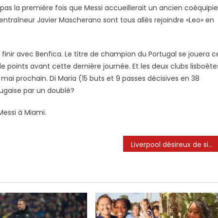
t pas la première fois que Messi accueillerait un ancien coéquipie
l’entraîneur Javier Mascherano sont tous allés rejoindre «Leo» en
n finir avec Benfica. Le titre de champion du Portugal se jouera c
de points avant cette dernière journée. Et les deux clubs lisboète
ai prochain. Di Maria (15 buts et 9 passes décisives en 38
tugaise par un doublé?
 Messi à Miami.
Liverpool désireux de signer leur propre Lionel Messi qui est déjà «classe mondiale»