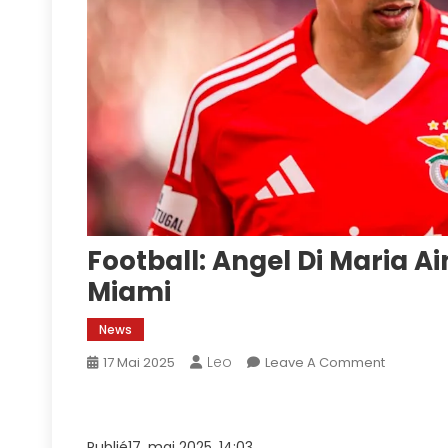
Football: Angel Di Maria Ai
Miami
News
Leo
On
17 Mai 2025
Leave A Comment
Football:
Angel
Di
Publié17. mai 2025, 14:03