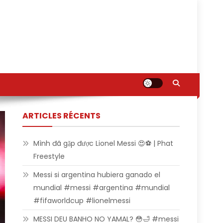
ARTICLES RÉCENTS
Mình đã gặp được Lionel Messi 😍⚽ | Phat
Freestyle
Messi si argentina hubiera ganado el
mundial #messi #argentina #mundial
#fifaworldcup #lionelmessi
MESSI DEU BANHO NO YAMAL? 😳🛁 #messi