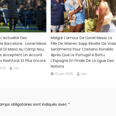
’actualité Des
Malgré L’amour De Lionel Messi, La
De Barcelone : Lionel Messi
Fille De Warren Sapp Révèle De Vrai
el Di Maria Au Camp Nou,
Sentiments Pour Cristiano Ronaldo
ns Acceptent Un Accord
Après Que Le Portugal A Battu
 Rashford, Et Plus Encore
L’Espagne En Finale De La Ligue Des
Nations
2025
Leo
10 juin 2025
Leo
amps obligatoires sont indiqués avec
*