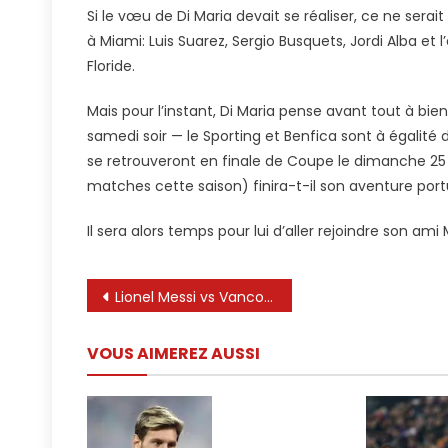
Si le vœu de Di Maria devait se réaliser, ce ne serai
à Miami: Luis Suarez, Sergio Busquets, Jordi Alba et 
Floride.
Mais pour l’instant, Di Maria pense avant tout à bie
samedi soir — le Sporting et Benfica sont à égalité 
se retrouveront en finale de Coupe le dimanche 25 m
matches cette saison) finira-t-il son aventure por
Il sera alors temps pour lui d’aller rejoindre son ami
Navigation
Lionel Messi vs Vancouver Whitecaps | 30/04/2025
de
VOUS AIMEREZ AUSSI
l’article