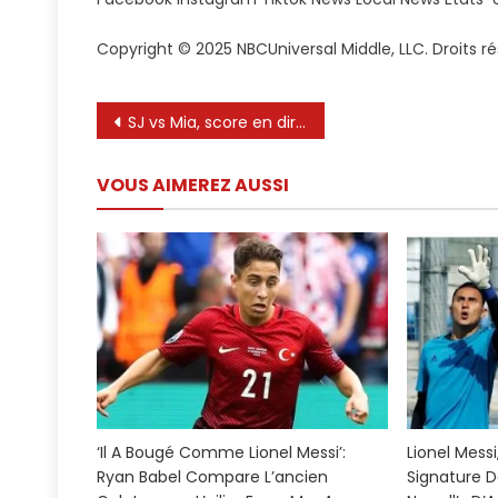
Fans
Espèrent
Copyright © 2025 NBCUniversal Middle, LLC. Droits ré
Voir
Lionel
Messi
Navigation
SJ vs Mia, score en direct: l’accès à Allende dessine le niveau arrière de Lionel Messi avec San Jose
Dans
de
Le
VOUS AIMEREZ AUSSI
San
l’article
José
Paypal
–
Télémun
Area
De
La
Bahía
48
‘Il A Bougé Comme Lionel Messi’:
Lionel Mess
Ryan Babel Compare L’ancien
Signature D