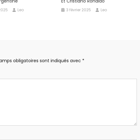
Argentine
Et Cristiano Ronaldo
 2025
Leo
3 février 2025
Leo
amps obligatoires sont indiqués avec
*