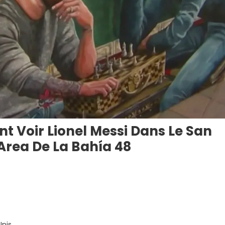
nt Voir Lionel Messi Dans Le San
Area De La Bahía 48
Unis