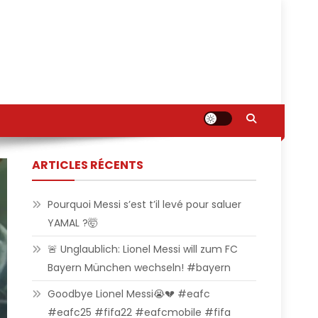
ARTICLES RÉCENTS
Pourquoi Messi s’est t’il levé pour saluer
YAMAL ?🤯
🚨 Unglaublich: Lionel Messi will zum FC
Bayern München wechseln! #bayern
Goodbye Lionel Messi😭💔 #eafc
#eafc25 #fifa22 #eafcmobile #fifa