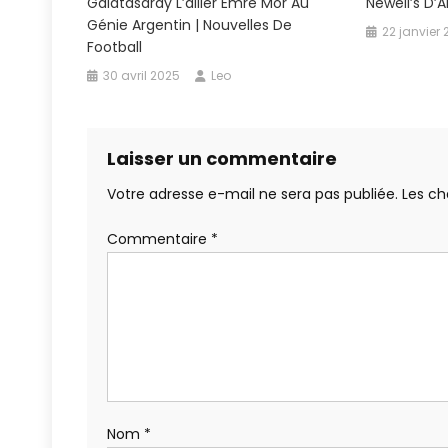
Galatasaray L’ailier Emre Mor Au
Newell’s D’
Génie Argentin | Nouvelles De
22 janvier
Football
30 avril 2025
Leo
Laisser un commentaire
Votre adresse e-mail ne sera pas publiée.
Les ch
Commentaire
*
Nom
*