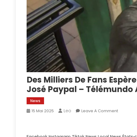
Des Milliers De Fans Espère
José Paypal – Télémundo 
News
Leo
On
15 Mai 2025
Leave A Comment
Des
Milliers
De
Facebook Instagram Tiktok News Local News États-