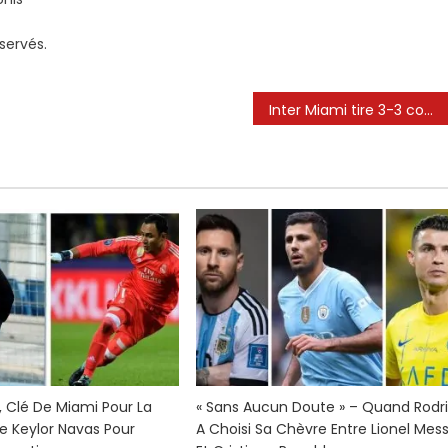
servés.
Inter Miami tire 3-3 contre les tremblements de terre de San Jose alors que les frustrations de Lionel Messi évoluent
do
i, Clé De Miami Pour La
« Sans Aucun Doute » – Quand Rodr
e Keylor Navas Pour
A Choisi Sa Chèvre Entre Lionel Mess