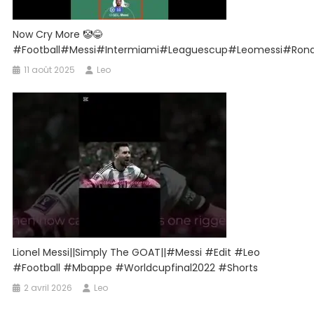
Now Cry More 🤡😂
#football#messi#intermiami#leaguescup#leomessi#rona
11 août 2025
Leo
Lionel Messi||Simply The GOAT||#messi #edit #leo
#football #mbappe #worldcupfinal2022 #shorts
2 avril 2026
Leo