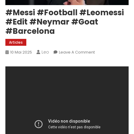
#messi #football #leomessi
#edit #neymar #goat
#barcelona
Articles
Leo
On
10 Mai 2025
Leave A Comment
#messi
#football
#leomessi
#edit
#neymar
#goat
#barcelona