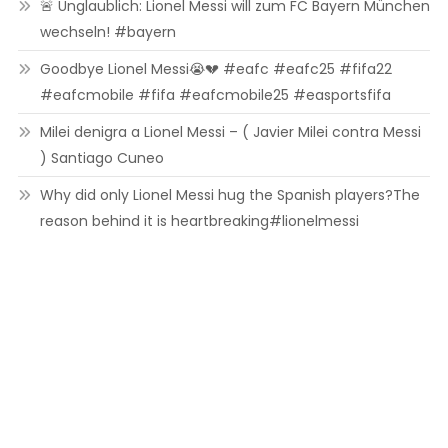
🚨 Unglaublich: Lionel Messi will zum FC Bayern München
wechseln! #bayern
Goodbye Lionel Messi😭💔 #eafc #eafc25 #fifa22
#eafcmobile #fifa #eafcmobile25 #easportsfifa
Milei denigra a Lionel Messi – ( Javier Milei contra Messi
) Santiago Cuneo
Why did only Lionel Messi hug the Spanish players?The
reason behind it is heartbreaking#lionelmessi