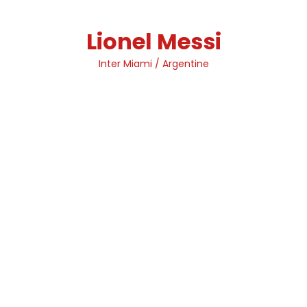
Skip
to
Lionel Messi
content
Inter Miami / Argentine