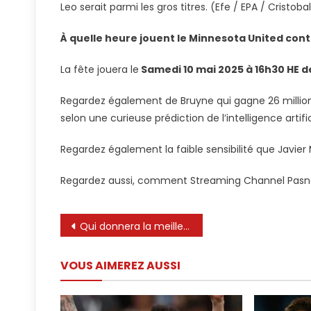
Leo serait parmi les gros titres. (Efe / EPA / Cristob
À quelle heure jouent le Minnesota United contr
La fête jouera le
Samedi 10 mai 2025 à 16h30 HE d
Regardez également de Bruyne qui gagne 26 millions
selon une curieuse prédiction de l’intelligence artific
Regardez également la faible sensibilité que Javier
Regardez aussi, comment Streaming Channel Pasnes
Navigation
Qui donnera la meilleure coupe de cheveux à Ronaldo? Messi, MrBeast,Speed ? #ronaldo #messi #mrbeast
de
VOUS AIMEREZ AUSSI
l’article