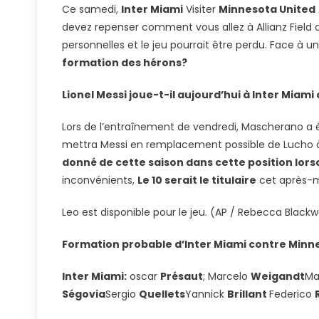
Ce samedi,
Inter Miami
Visiter
Minnesota United
Aujourd’h
devez repenser comment vous allez à Allianz Field
Inter
personnelles et le jeu pourrait être perdu. Face à u
Miami
formation des hérons?
Formatio
Possibles
Lionel Messi joue-t-il aujourd’hui à Inter Miam
Contre
Le
Lors de l’entraînement de vendredi, Mascherano a ét
Minnesot
mettra Messi en remplacement possible de Lucho 
United
donné de cette saison dans cette position lorsqu
::
Olé
inconvénients,
Le 10 serait le titulaire
cet après-m
USA
Leo est disponible pour le jeu. (AP / Rebecca Blackw
Formation probable d’Inter Miami contre Minn
Inter Miami:
oscar
Présaut
; Marcelo
Weigandt
Ma
Ségovia
Sergio
Quellets
Yannick
Brillant
Federico