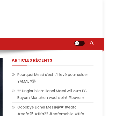
ARTICLES RÉCENTS
Pourquoi Messi s’est t’il levé pour saluer
YAMAL ?🤯
🚨 Unglaublich: Lionel Messi will zum FC
Bayern München wechseln! #bayern
Goodbye Lionel Messi😭💔 #eafc
#eafc25 #fifa22 #eafcmobile #fifa