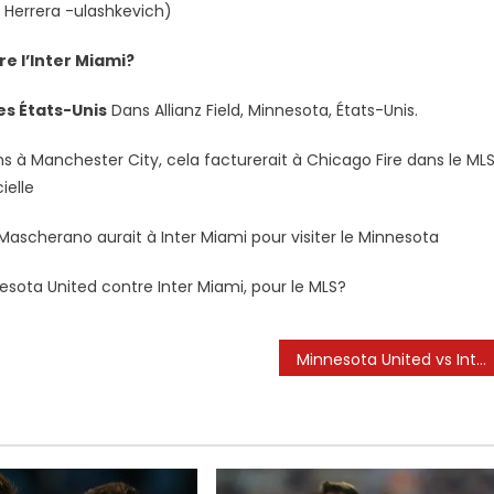
al Herrera -ulashkevich)
e l’Inter Miami?
es États-Unis
Dans Allianz Field, Minnesota, États-Unis.
 à Manchester City, cela facturerait à Chicago Fire dans le MLS
ielle
 Mascherano aurait à Inter Miami pour visiter le Minnesota
ota United contre Inter Miami, pour le MLS?
Minnesota United vs Inter Miami, où regarder Lionel Messi, flux en direct: prédiction MLS, cotes, lignes