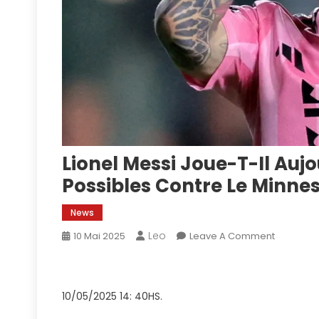
Lionel Messi Joue-T-Il Auj
Possibles Contre Le Minnes
News
Leo
On
10 Mai 2025
Leave A Comment
Lionel
Messi
Joue-
10/05/2025 14: 40HS.
T-
Il