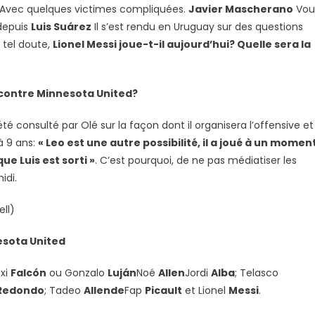
Avec quelques victimes compliquées.
Javier Mascherano
Vou
ui?
 depuis
Luis Suárez
Il s’est rendu en Uruguay sur des questions
n tel doute,
Lionel Messi joue-t-il aujourd’hui? Quelle sera la
ns
i contre Minnesota United?
é consulté par Olé sur la façon dont il organisera l’offensive et
a
à 9 ans:
« Leo est une autre possibilité, il a joué à un momen
e Luis est sorti »
. C’est pourquoi, de ne pas médiatiser les
idi.
ell)
esota United
xi
Falcón
ou Gonzalo
Luján
Noé
Allen
Jordi
Alba
; Telasco
Redondo
; Tadeo
Allende
Fap
Picault
et Lionel
Messi
.