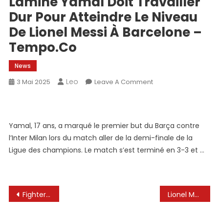
Lamine Yamal Doit Travailler
Dur Pour Atteindre Le Niveau
De Lionel Messi À Barcelone –
Tempo.co
News
Leo
On
3 Mai 2025
Leave A Comment
Lamine
Yamal
Doit
Yamal, 17 ans, a marqué le premier but du Barça contre
Travailler
l’Inter Milan lors du match aller de la demi-finale de la
Dur
Pour
Ligue des champions. Le match s’est terminé en 3-3 et …
Atteindre
Le
Niveau
Navigation
De
Fighter de l’UFC Santiago Ponzinibbio soutient la star du football Lionel Messi dans Logan Paul Beef
Lionel Messi combien de pénalités ont manqué dans sa vie et combien de buts ont marqué #SalayMansikder #Messi #football
Lionel
de
Messi