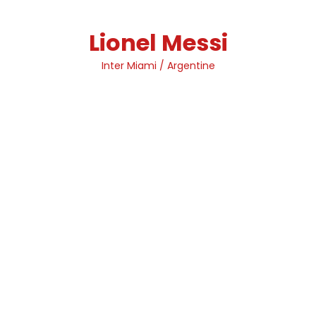
Skip
to
Lionel Messi
content
Inter Miami / Argentine