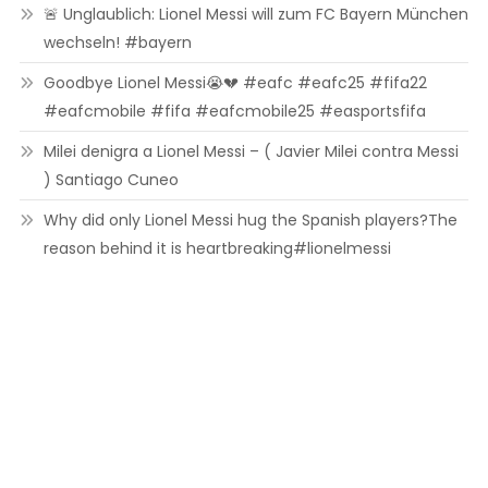
🚨 Unglaublich: Lionel Messi will zum FC Bayern München
wechseln! #bayern
Goodbye Lionel Messi😭💔 #eafc #eafc25 #fifa22
#eafcmobile #fifa #eafcmobile25 #easportsfifa
Milei denigra a Lionel Messi – ( Javier Milei contra Messi
) Santiago Cuneo
Why did only Lionel Messi hug the Spanish players?The
reason behind it is heartbreaking#lionelmessi