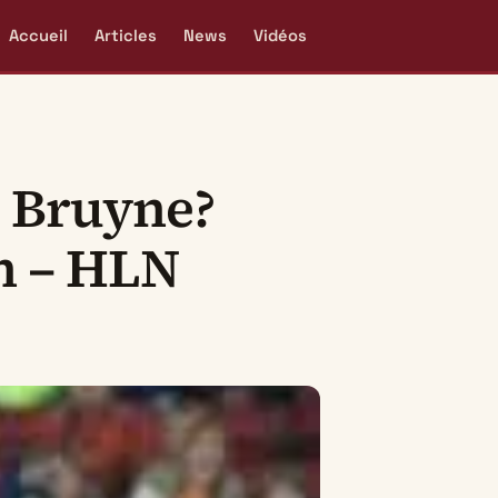
Accueil
Articles
News
Vidéos
e Bruyne?
n – HLN