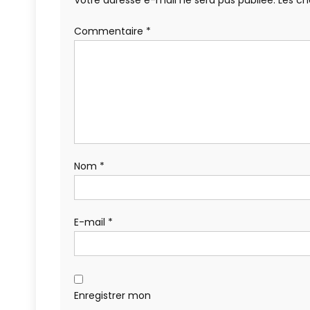
Votre adresse e-mail ne sera pas publiée.
Les ch
Commentaire
*
Nom
*
E-mail
*
Enregistrer mon