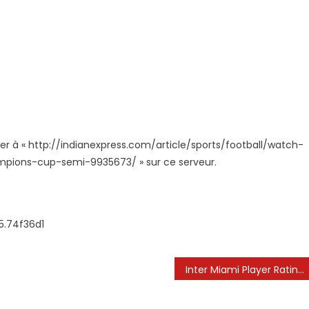
der à « http://indianexpress.com/article/sports/football/watch-
mpions-cup-semi-9935673/ » sur ce serveur.
5.74f36d1
Inter Miami Player Ratings vs LAFC: Lionel Messi Sparks Vainage de retour alors que Herons renverse le déficit du premier jambe pour réserver Spot dans la Concacaf Champions Cup Semise