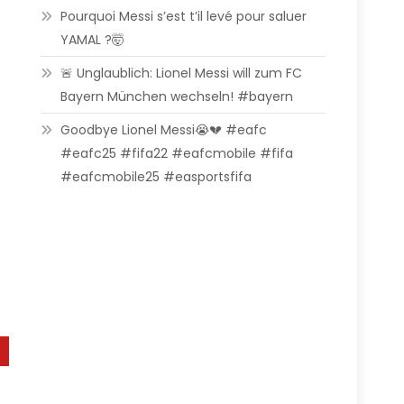
Pourquoi Messi s’est t’il levé pour saluer
YAMAL ?🤯
🚨 Unglaublich: Lionel Messi will zum FC
Bayern München wechseln! #bayern
Goodbye Lionel Messi😭💔 #eafc
#eafc25 #fifa22 #eafcmobile #fifa
#eafcmobile25 #easportsfifa