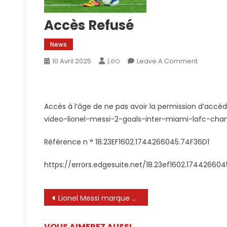
Accès Refusé
News
Leo
On
10 Avril 2025
Leave A Comment
Accès
Refusé
Accès à l’âge de ne pas avoir la permission d’accé
video-lionel-messi-2-goals-inter-miami-lafc-cha
Référence n ° 18.23EF1602.1744266045.74F36D1
https://errors.edgesuite.net/18.23ef1602.174426604
Navigation
Lionel Messi marque un étonnant pour Inter Miami, laisse les fans à Frenzy – Watch
de
VOUS AIMEREZ AUSSI